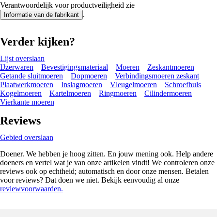
Verantwoordelijk voor productveiligheid zie
.
Informatie van de fabrikant
Verder kijken?
Lijst overslaan
IJzerwaren
Bevestigingsmateriaal
Moeren
Zeskantmoeren
Getande sluitmoeren
Dopmoeren
Verbindingsmoeren zeskant
Plaatwerkmoeren
Inslagmoeren
Vleugelmoeren
Schroefhuls
Kogelmoeren
Kartelmoeren
Ringmoeren
Cilindermoeren
Vierkante moeren
Reviews
Gebied overslaan
Doener. We hebben je hoog zitten. En jouw mening ook. Help andere
doeners en vertel wat je van onze artikelen vindt! We controleren onze
reviews ook op echtheid; automatisch en door onze mensen. Betalen
voor reviews? Dat doen we niet. Bekijk eenvoudig al onze
reviewvoorwaarden.