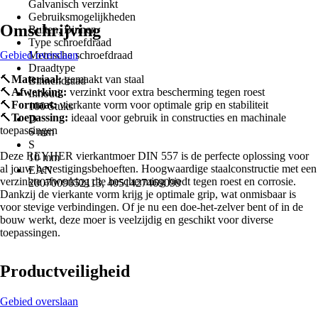
Galvanisch verzinkt
Gebruiksmogelijkheden
Omschrijving
Buiten, Binnen
Type schroefdraad
Gebied overslaan
Metrische schroefdraad
Draadtype
🔨
Materiaal:
gemaakt van staal
Binnendraad
🔨
Afwerking:
verzinkt voor extra bescherming tegen roest
Inhoud
🔨
Formaat:
vierkante vorm voor optimale grip en stabiliteit
100 Stuks
🔨
Toepassing:
ideaal voor gebruik in constructies en machinale
D
toepassingen
6 mm
S
Deze REYHER vierkantmoer DIN 557 is de perfecte oplossing voor
10 mm
al jouw bevestigingsbehoeften. Hoogwaardige staalconstructie met een
EAN
verzinkte afwerking die bescherming biedt tegen roest en corrosie.
2007009052113, 4051427469099
Dankzij de vierkante vorm krijg je optimale grip, wat onmisbaar is
voor stevige verbindingen. Of je nu een doe-het-zelver bent of in de
bouw werkt, deze moer is veelzijdig en geschikt voor diverse
toepassingen.
Productveiligheid
Gebied overslaan