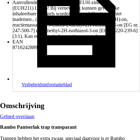
Aanvullende gevarenkenmerken (EUH-zinnen)
(EUH211) Let op! Bij verneveling kunnen gevaarlijke
inhaleerbare druppels worden gevormd. Spuitnevel niet
inademen., (EUH208) Bevat 1,2-benzisothiazol-3(2H)-on,
reactiemassa van: 5-chloor-2-methyl-2H-isothiazol-3-on [EG nr.
247-500-7] en 2-methyl-2H-isothiazol-3-on [EG nr. 220-239-6]
(3:1). Kan een allergische reactie veroorzaken.
EAN
8716242889472
Veiligheidsinformatieblad
Omschrijving
Gebied overslaan
Rambo Pantserlak trap transparant
Trappen hebben het extra zwaar, speciaal daarvoor is er Rambo