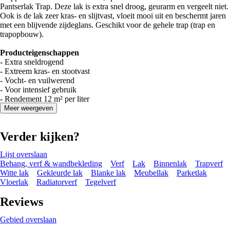
Pantserlak Trap. Deze lak is extra snel droog, geurarm en vergeelt niet.
Ook is de lak zeer kras- en slijtvast, vloeit mooi uit en beschermt jaren
met een blijvende zijdeglans. Geschikt voor de gehele trap (trap en
trapopbouw).
Producteigenschappen
- Extra sneldrogend
- Extreem kras- en stootvast
- Vocht- en vuilwerend
- Voor intensief gebruik
​- Rendement 12 m² per liter
Meer weergeven
Verder kijken?
Lijst overslaan
Behang, verf & wandbekleding
Verf
Lak
Binnenlak
Trapverf
Witte lak
Gekleurde lak
Blanke lak
Meubellak
Parketlak
Vloerlak
Radiatorverf
Tegelverf
Reviews
Gebied overslaan