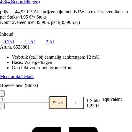
4.8
(4 Beoordelingen)
prijs — 44,95 € * Alle prijzen zijn incl. BTW en excl. verzendkosten.
per Stuks
44,95 €
*
/
Stuks
Komt overeen met 35,96 € per l
(
35,96 €
/
l
)
Inhoud
0,75 l
1,25 l
2,5 l
Art.nr.
6538861
Verbruik (ca.) bij eenmalig aanbrengen
:
12 m²/l
Basis
:
Watergedragen
Geschikt voor ondergrond
:
Hout
Meer artikeldetails
Hoeveelheid (Stuks)
équivalent
1 Stuks
Stuks
l
1,250 l