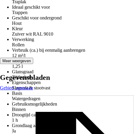
Traplak
Ideaal geschikt voor
Trappen
Geschikt voor ondergrond
Hout
Kleur
Zuiver wit RAL 9010
Verwerking
Rollen
Verbruik (ca.) bij eenmalig aanbrengen
12 m²/l
Inhoud
Meer weergeven
1,25 l
Glansgraad
Gegevensbladen
Zijdeglans
Eigenschappen
Gebied overslaan
Slagvast & stootvast
Basis
Watergedragen
Gebruiksmogelijkheden
Binnen
Droogtijd ca.
1 h
Grondlaag aanbevolen
Ja