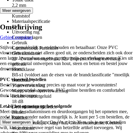
2,2 mm
Materiaal
Meer weergeven
Kunststof
Materiaalspecificatie
Omschrijving
PVC
Uitvoering rug
Gebied overslaan
Compacte lagen
Gebruik
Stijlvol, gemakkelijk te onderhouden en betaalbaar: Onze PVC
Commercieel, Particulier
vloerzeilen zien er niet alleen goed uit, ze onderscheiden zich ook door
Gebruiksklasse
een lange levensduur en een gunstige prijs per vierkante meter. Kies uit
23 - Zwaar woongebruik, 32 - Projectstoffering met matig
een enorm aantal ontwerpen van hout, steen en beton en bestel jouw
gebruik
droomvloer.
Brandklasse
Bfl-s1 (voldoet aan de eisen van de brandclassificatie "moeilijk
PVC vloerzeil bestellen
brandbaar")
Bestel je gewenste vloer precies op maat voor je woonruimtes!
Vloerverwarming
Gewoon oppervlak opmeten, PVC online bestellen en comfortabel
Warm water vloerverwarming
thuis laten bezorgen.
Isolatie contactgeluid
18 dB
Let bij het opmeten op het volgende
Gebruiksmogelijkheden
Meet ook de radiatornissen en deurdoorgangen bij het opmeten mee,
Binnen
zodat leggen zonder naden mogelijk is. Je kunt per 5 cm bestellen, de
Ruimtes
minimumafname is 0,5 m. Op één rol zit 30 m, als je meer bestellen
Meer weergeven
Kantoor / praktijk, Gang / hal, Conferentieruimte, Keuken,
wilt, kan je een nieuwe regel van hetzelfde artikel toevoegen. Wij
Woonkamer
adviseren 10% voor versnijding mee te rekenen.