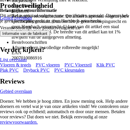
Toepassing
Productveiligheid
Vloerafwerking
Belangrijke retourinformatie
Kenmerk
Dit artikel is speciaal volgens jouw specificaties gemaakt. Daarom heb
Belangrijke retourinformatie: Dit artikel is speciaal volgens jouw
Gebied overslaan
je geen herroepingsrecht en geen Hornbach-retourrecht.
specificaties gemaakt. Daarom heb je geen herroepingsrecht en
geen Hornbach-retourrecht. U kunt van dit artikel een staal
Verantwoordelijk voor productveiligheid zie
bekijken in de winkel. De breedte van dit artikel kan tot 1%
.
Informatie van de fabrikant
afwijken van de aangegeven afmeting.
Bestelvoorschriften
Afname alleen in volledige rolbreedte mogelijk!
Verder kijken?
EAN
2007010086916
Lijst overslaan
Vloeren & tegels
PVC vloeren
PVC Vloerzeil
Klik PVC
Plak PVC
Dryback PVC
PVC kleurstalen
Reviews
Gebied overslaan
Doener. We hebben je hoog zitten. En jouw mening ook. Help andere
doeners en vertel wat je van onze artikelen vindt! We controleren onze
reviews ook op echtheid; automatisch en door onze mensen. Betalen
voor reviews? Dat doen we niet. Bekijk eenvoudig al onze
reviewvoorwaarden.