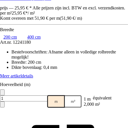
prijs — 25,95 € * Alle prijzen zijn incl. BTW en excl. verzendkosten.
per m²
25,95 €
*
/
m²
Komt overeen met 51,90 € per m
(
51,90 €
/
m
)
Breedte
200 cm
400 cm
Art.nr.
12241180
Bestelvoorschriften
:
Afname alleen in volledige rolbreedte
mogelijk!
Breedte
:
200 cm
Dikte bovenlaag
:
0,4 mm
Meer artikeldetails
Hoeveelheid (m)
équivalent
1 m
m
m²
2,000 m²