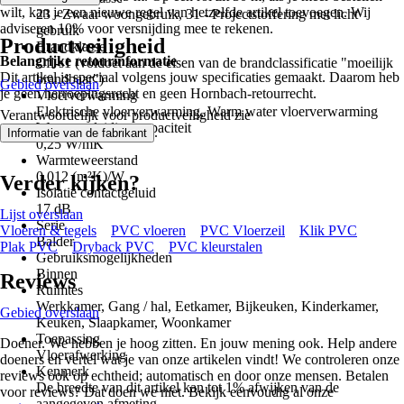
wilt, kan je een nieuwe regel van hetzelfde artikel toevoegen. Wij
23 - Zwaar woongebruik, 31 - Projectstoffering met licht
adviseren 10% voor versnijding mee te rekenen.
gebruik
Productveiligheid
Brandklasse
Belangrijke retourinformatie
Cfl-s1 (voldoet aan de eisen van de brandclassificatie "moeilijk
Dit artikel is speciaal volgens jouw specificaties gemaakt. Daarom heb
brandbaar")
Gebied overslaan
je geen herroepingsrecht en geen Hornbach-retourrecht.
Vloerverwarming
Elektrische vloerverwarming, Warm water vloerverwarming
Verantwoordelijk voor productveiligheid zie
Warmtegeleidingscapaciteit
.
Informatie van de fabrikant
0,25 W/mK
Warmteweerstand
0,012 (m²K)/W
Verder kijken?
Isolatie contactgeluid
17 dB
Lijst overslaan
Serie
Vloeren & tegels
PVC vloeren
PVC Vloerzeil
Klik PVC
Balder
Plak PVC
Dryback PVC
PVC kleurstalen
Gebruiksmogelijkheden
Binnen
Reviews
Ruimtes
Werkkamer, Gang / hal, Eetkamer, Bijkeuken, Kinderkamer,
Gebied overslaan
Keuken, Slaapkamer, Woonkamer
Toepassing
Doener. We hebben je hoog zitten. En jouw mening ook. Help andere
Vloerafwerking
doeners en vertel wat je van onze artikelen vindt! We controleren onze
Kenmerk
reviews ook op echtheid; automatisch en door onze mensen. Betalen
De breedte van dit artikel kan tot 1% afwijken van de
voor reviews? Dat doen we niet. Bekijk eenvoudig al onze
aangegeven afmeting.