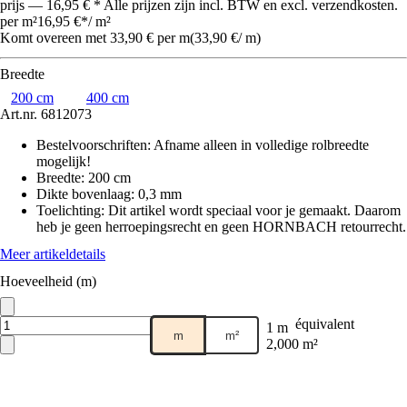
prijs — 16,95 € * Alle prijzen zijn incl. BTW en excl. verzendkosten.
per m²
16,95 €
*
/
m²
Komt overeen met 33,90 € per m
(
33,90 €
/
m
)
Breedte
200 cm
400 cm
Art.nr.
6812073
Bestelvoorschriften
:
Afname alleen in volledige rolbreedte
mogelijk!
Breedte
:
200 cm
Dikte bovenlaag
:
0,3 mm
Toelichting: Dit artikel wordt speciaal voor je gemaakt. Daarom
heb je geen herroepingsrecht en geen HORNBACH retourrecht.
Meer artikeldetails
Hoeveelheid (m)
équivalent
1 m
m
m²
2,000 m²