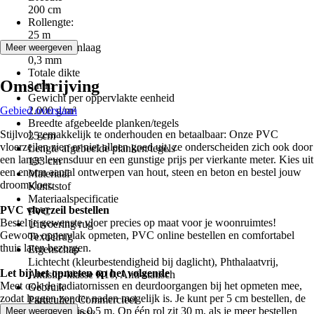
200 cm
Rollengte:
25 m
Dikte bovenlaag
Meer weergeven
0,3 mm
Totale dikte
Omschrijving
3 mm
Gewicht per oppervlakte eenheid
Gebied overslaan
2.000 g/m²
Breedte afgebeelde planken/tegels
Stijlvol, gemakkelijk te onderhouden en betaalbaar: Onze PVC
25 cm
vloerzeilen zien er niet alleen goed uit, ze onderscheiden zich ook door
Lengte afgebeelde planken/tegels
een lange levensduur en een gunstige prijs per vierkante meter. Kies uit
133 cm
een enorm aantal ontwerpen van hout, steen en beton en bestel jouw
Materiaal
droomvloer.
Kunststof
Materiaalspecificatie
PVC vloerzeil bestellen
PVC
Bestel je gewenste vloer precies op maat voor je woonruimtes!
Uitvoering rug
Gewoon oppervlak opmeten, PVC online bestellen en comfortabel
Textielrug
thuis laten bezorgen.
Eigenschap
Lichtecht (kleurbestendigheid bij daglicht), Phthalaatvrij,
Let bij het opmeten op het volgende
Antislip-klasse R10, Anti-statisch
Meet ook de radiatornissen en deurdoorgangen bij het opmeten mee,
Gebruik
zodat leggen zonder naden mogelijk is. Je kunt per 5 cm bestellen, de
Particulier, Commercieel
minimumafname is 0,5 m. Op één rol zit 30 m, als je meer bestellen
Meer weergeven
Gebruiksklasse