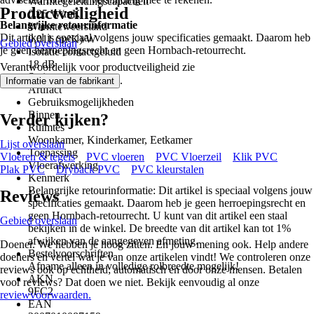
Warmtegeleidingscapaciteit
Productveiligheid
0,25 W/mK
Belangrijke retourinformatie
Warmteweerstand
Dit artikel is speciaal volgens jouw specificaties gemaakt. Daarom heb
0,011 (m²K)/W
Gebied overslaan
je geen herroepingsrecht en geen Hornbach-retourrecht.
Isolatie contactgeluid
18 dB
Verantwoordelijk voor productveiligheid zie
Serie
.
Informatie van de fabrikant
Artifact
Gebruiksmogelijkheden
Binnen
Verder kijken?
Ruimtes
Woonkamer, Kinderkamer, Eetkamer
Lijst overslaan
Toepassing
Vloeren & tegels
PVC vloeren
PVC Vloerzeil
Klik PVC
Vloerafwerking
Plak PVC
Dryback PVC
PVC kleurstalen
Kenmerk
Belangrijke retourinformatie: Dit artikel is speciaal volgens jouw
Reviews
specificaties gemaakt. Daarom heb je geen herroepingsrecht en
geen Hornbach-retourrecht. U kunt van dit artikel een staal
Gebied overslaan
bekijken in de winkel. De breedte van dit artikel kan tot 1%
afwijken van de aangegeven afmeting.
Doener. We hebben je hoog zitten. En jouw mening ook. Help andere
Bestelvoorschriften
doeners en vertel wat je van onze artikelen vindt! We controleren onze
Afname alleen in volledige rolbreedte mogelijk!
reviews ook op echtheid; automatisch en door onze mensen. Betalen
AKN
voor reviews? Dat doen we niet. Bekijk eenvoudig al onze
9FC2
reviewvoorwaarden.
EAN