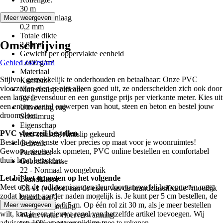
30 m
Dikte bovenlaag
Meer weergeven
0,2 mm
Totale dikte
Omschrijving
2,8 mm
Gewicht per oppervlakte eenheid
Gebied overslaan
1.600 g/m²
Materiaal
Stijlvol, gemakkelijk te onderhouden en betaalbaar: Onze PVC
Kunststof
vloerzeilen zien er niet alleen goed uit, ze onderscheiden zich ook door
Materiaalspecificatie
een lange levensduur en een gunstige prijs per vierkante meter. Kies uit
PVC
een enorm aantal ontwerpen van hout, steen en beton en bestel jouw
Uitvoering rug
droomvloer.
Schuimrug
Eigenschap
PVC vloerzeil bestellen
Anti-statisch, Antislip gekeurd
Bestel je gewenste vloer precies op maat voor je woonruimtes!
Gebruik
Gewoon oppervlak opmeten, PVC online bestellen en comfortabel
Particulier
thuis laten bezorgen.
Gebruiksklasse
22 - Normaal woongebruik
Let bij het opmeten op het volgende
Brandklasse
Meet ook de radiatornissen en deurdoorgangen bij het opmeten mee,
Cfl-s1 (voldoet aan de eisen van de brandclassificatie "moeilijk
zodat leggen zonder naden mogelijk is. Je kunt per 5 cm bestellen, de
brandbaar")
minimumafname is 0,5 m. Op één rol zit 30 m, als je meer bestellen
Meer weergeven
Vloerverwarming
wilt, kan je een nieuwe regel van hetzelfde artikel toevoegen. Wij
Warm water vloerverwarming
adviseren 10% voor versnijding mee te rekenen.