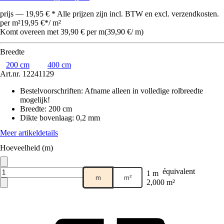
prijs — 19,95 € * Alle prijzen zijn incl. BTW en excl. verzendkosten.
per m²
19,95 €
*
/
m²
Komt overeen met 39,90 € per m
(
39,90 €
/
m
)
Breedte
200 cm
400 cm
Art.nr.
12241129
Bestelvoorschriften
:
Afname alleen in volledige rolbreedte
mogelijk!
Breedte
:
200 cm
Dikte bovenlaag
:
0,2 mm
Meer artikeldetails
Hoeveelheid (m)
équivalent
1 m
m
m²
2,000 m²