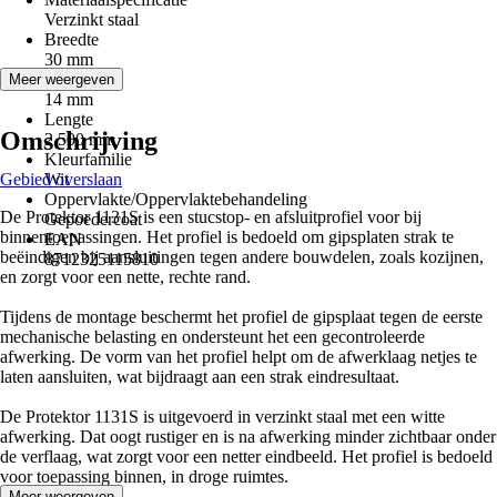
Verzinkt staal
Breedte
30 mm
Hoogte
Meer weergeven
14 mm
Lengte
Omschrijving
2.500 mm
Kleurfamilie
Gebied overslaan
Wit
Oppervlakte/Oppervlaktebehandeling
De Protektor 1131S is een stucstop- en afsluitprofiel voor bij
Gepoedercoat
binnentoepassingen. Het profiel is bedoeld om gipsplaten strak te
EAN
beëindigen bij aansluitingen tegen andere bouwdelen, zoals kozijnen,
8712325115810
en zorgt voor een nette, rechte rand.
Tijdens de montage beschermt het profiel de gipsplaat tegen de eerste
mechanische belasting en ondersteunt het een gecontroleerde
afwerking. De vorm van het profiel helpt om de afwerklaag netjes te
laten aansluiten, wat bijdraagt aan een strak eindresultaat.
De Protektor 1131S is uitgevoerd in verzinkt staal met een witte
afwerking. Dat oogt rustiger en is na afwerking minder zichtbaar onder
de verflaag, wat zorgt voor een netter eindbeeld. Het profiel is bedoeld
voor toepassing binnen, in droge ruimtes.
Meer weergeven