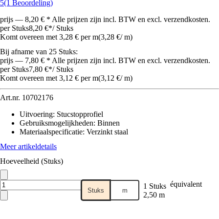
5
(1 Beoordeling)
prijs — 8,20 € * Alle prijzen zijn incl. BTW en excl. verzendkosten.
per Stuks
8,20 €
*
/
Stuks
Komt overeen met 3,28 € per m
(
3,28 €
/
m
)
Bij afname van 25 Stuks:
prijs — 7,80 € * Alle prijzen zijn incl. BTW en excl. verzendkosten.
per Stuks
7,80 €
*
/
Stuks
Komt overeen met 3,12 € per m
(
3,12 €
/
m
)
Art.nr.
10702176
Uitvoering
:
Stucstopprofiel
Gebruiksmogelijkheden
:
Binnen
Materiaalspecificatie
:
Verzinkt staal
Meer artikeldetails
Hoeveelheid (Stuks)
équivalent
1 Stuks
Stuks
m
2,50 m