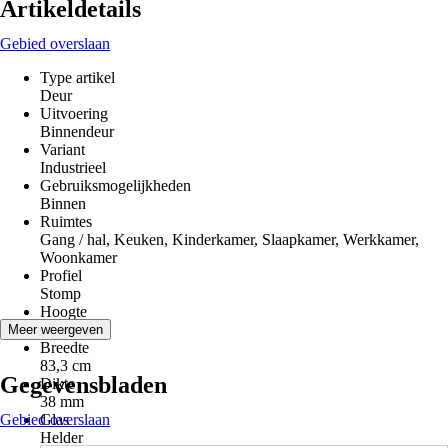
Artikeldetails
Gebied overslaan
Type artikel
Deur
Uitvoering
Binnendeur
Variant
Industrieel
Gebruiksmogelijkheden
Binnen
Ruimtes
Gang / hal, Keuken, Kinderkamer, Slaapkamer, Werkkamer,
Woonkamer
Profiel
Stomp
Hoogte
201,5 cm
Meer weergeven
Breedte
83,3 cm
Gegevensbladen
Dikte
38 mm
Gebied overslaan
Glas
Helder