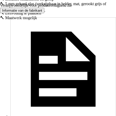
🔨 5 mm gehard glas (verkrijgbaar in helder, mat, gerookt grijs of
Verantwoordelijk voor productveiligheid zie
gerookt zwart
.
Informatie van de fabrikant
🔨 Eenvoudig te plaatsen
🔨 Maatwerk mogelijk