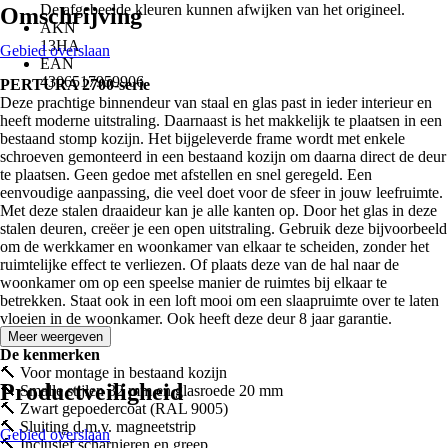
De afgebeelde kleuren kunnen afwijken van het origineel.
Omschrijving
AKN
13HA
Gebied overslaan
EAN
4306517959906
PERTURA 2700-serie
Deze prachtige binnendeur van staal en glas past in ieder interieur en
heeft moderne uitstraling. Daarnaast is het makkelijk te plaatsen in een
bestaand stomp kozijn. Het bijgeleverde frame wordt met enkele
schroeven gemonteerd in een bestaand kozijn om daarna direct de deur
te plaatsen. Geen gedoe met afstellen en snel geregeld. Een
eenvoudige aanpassing, die veel doet voor de sfeer in jouw leefruimte.
Met deze stalen draaideur kan je alle kanten op. Door het glas in deze
stalen deuren, creëer je een open uitstraling. Gebruik deze bijvoorbeeld
om de werkkamer en woonkamer van elkaar te scheiden, zonder het
ruimtelijke effect te verliezen. Of plaats deze van de hal naar de
woonkamer om op een speelse manier de ruimtes bij elkaar te
betrekken. Staat ook in een loft mooi om een slaapruimte over te laten
vloeien in de woonkamer. Ook heeft deze deur 8 jaar garantie.
Meer weergeven
De kenmerken
🔨 Voor montage in bestaand kozijn
Productveiligheid
🔨 Smalle stijlen 32 mm en glasroede 20 mm
🔨 Zwart gepoedercoat (RAL 9005)
🔨 Sluiting d.m.v. magneetstrip
Gebied overslaan
🔨 Inclusief scharnieren en greep