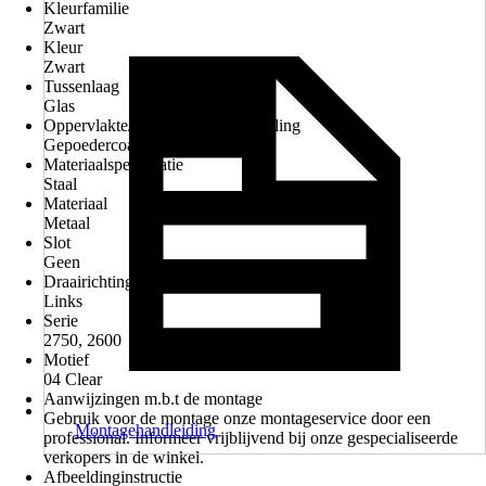
Kleurfamilie
Zwart
Kleur
Zwart
Tussenlaag
Glas
Oppervlakte/Oppervlaktebehandeling
Gepoedercoat
Materiaalspecificatie
Staal
Materiaal
Metaal
Slot
Geen
Draairichting
Links
Serie
2750, 2600
Motief
04 Clear
Aanwijzingen m.b.t de montage
Gebruik voor de montage onze montageservice door een
Montagehandleiding
professional. Informeer vrijblijvend bij onze gespecialiseerde
verkopers in de winkel.
Afbeeldinginstructie