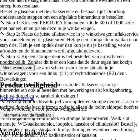
niet zelf aan de slag hoeft maar ook van constante kwaliteit en een
streep loos resultaat.
Bestel je glasdeur met de aflakservice en bespaar tijd! Doorloop
onderstaande stappen om een afgelakte binnendeur te bestellen.
🔨 Stap 1: Kies een PERTURA binnendeur uit de 300 of 1000 serie
met paneel uit en plaats deze in je winkelwagen.
🔨 Stap 2: Plaats de juiste aflakservice in je winkelwagen; aflakservice
voor paneeldeuren of glasdeuren. Heb je een stompe deur ga dan naar
stap drie. Heb je een opdek deur dan kun je nu je bestelling verder
afronden en de binnendeur wordt afgelakt geleverd.
🔨 Stap 3: Bij een stompe deur is het bestellen van armschaven
noodzakelijk. Zonder dit is er een kans dat de deur tegen het kozijn
stoot. Plaats de juiste arm schaven voor jouw situatie in je
Meer weergeven
winkelwagen; voor een links- (L1) of rechtsdraaiende (R2) deur.
Bewerkingen
Productveiligheid
Naast dat je gebruik kunt maken van de aflakservice, kun je
binnendeuren ook al bestellen met bewerkingen als: krukgatboring,
tochtvaldorpel en scharnierinkrozingen!
Gebied overslaan
🔨 Frezing voor tochtvaldorpel voor opdek en stompe deuren. Laat de
tochtvaldorpel alvast infrezen zodat je alleen de tochtvaldorpel hoeft te
Verantwoordelijk voor productveiligheid zie
monteren.
.
Informatie van de fabrikant
🔨 Krukgatboring voor opdek en stompe binnendeuren. Welk slot
neem je: WC-badkamerslot, loopslot, kastslot of cilinderslot? Bestel je
binnendeur met de standaard krukgatboring en eventueel een boring
Verder kijken?
voor je cilinderslot, WC-badkamerslot of kastslot.