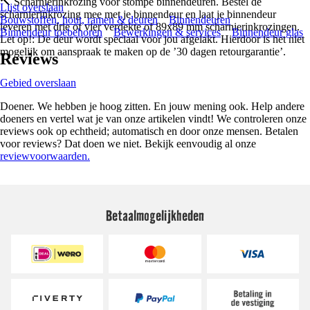
🔨 Scharnierinkrozing voor stompe binnendeuren. Bestel de
Lijst overslaan
scharnierinkrozing mee met je binnendeur en laat je binnendeur
Bouwstoffen, hout, ramen & deuren
Binnendeuren
leveren met drie of vier verdekte of 89x89 mm scharnierinkrozingen.
Binnendeur toebehoren
Bewerkingen & services
Binnendeur glas
Let op!: De deur wordt speciaal voor jou afgelakt. Hierdoor is het niet
mogelijk om aanspraak te maken op de ’30 dagen retourgarantie’.
Reviews
Gebied overslaan
Doener. We hebben je hoog zitten. En jouw mening ook. Help andere
doeners en vertel wat je van onze artikelen vindt! We controleren onze
reviews ook op echtheid; automatisch en door onze mensen. Betalen
voor reviews? Dat doen we niet. Bekijk eenvoudig al onze
reviewvoorwaarden.
Betaalmogelijkheden