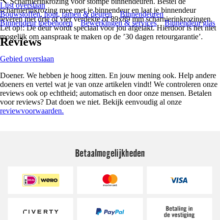
🔨 Scharnierinkrozing voor stompe binnendeuren. Bestel de
Lijst overslaan
scharnierinkrozing mee met je binnendeur en laat je binnendeur
Bouwstoffen, hout, ramen & deuren
Binnendeuren
leveren met drie of vier verdekte of 89x89 mm scharnierinkrozingen.
Binnendeur toebehoren
Bewerkingen & services
Binnendeur glas
Let op!: De deur wordt speciaal voor jou afgelakt. Hierdoor is het niet
mogelijk om aanspraak te maken op de ’30 dagen retourgarantie’.
Reviews
Gebied overslaan
Doener. We hebben je hoog zitten. En jouw mening ook. Help andere
doeners en vertel wat je van onze artikelen vindt! We controleren onze
reviews ook op echtheid; automatisch en door onze mensen. Betalen
voor reviews? Dat doen we niet. Bekijk eenvoudig al onze
reviewvoorwaarden.
Betaalmogelijkheden