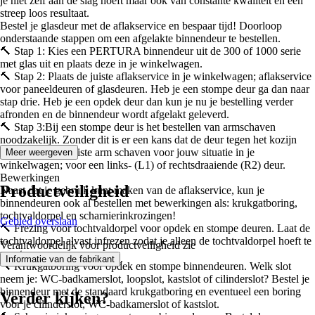
je niet zelf aan de slag hoeft maar ook van constante kwaliteit en een
streep loos resultaat.
Bestel je glasdeur met de aflakservice en bespaar tijd! Doorloop
onderstaande stappen om een afgelakte binnendeur te bestellen.
🔨 Stap 1: Kies een PERTURA binnendeur uit de 300 of 1000 serie
met glas uit en plaats deze in je winkelwagen.
🔨 Stap 2: Plaats de juiste aflakservice in je winkelwagen; aflakservice
voor paneeldeuren of glasdeuren. Heb je een stompe deur ga dan naar
stap drie. Heb je een opdek deur dan kun je nu je bestelling verder
afronden en de binnendeur wordt afgelakt geleverd.
🔨 Stap 3:Bij een stompe deur is het bestellen van armschaven
noodzakelijk. Zonder dit is er een kans dat de deur tegen het kozijn
stoot. Plaats de juiste arm schaven voor jouw situatie in je
Meer weergeven
winkelwagen; voor een links- (L1) of rechtsdraaiende (R2) deur.
Bewerkingen
Productveiligheid
Naast dat je gebruik kunt maken van de aflakservice, kun je
binnendeuren ook al bestellen met bewerkingen als: krukgatboring,
tochtvaldorpel en scharnierinkrozingen!
Gebied overslaan
🔨 Frezing voor tochtvaldorpel voor opdek en stompe deuren. Laat de
tochtvaldorpel alvast infrezen zodat je alleen de tochtvaldorpel hoeft te
Verantwoordelijk voor productveiligheid zie
monteren.
.
Informatie van de fabrikant
🔨 Krukgatboring voor opdek en stompe binnendeuren. Welk slot
neem je: WC-badkamerslot, loopslot, kastslot of cilinderslot? Bestel je
binnendeur met de standaard krukgatboring en eventueel een boring
Verder kijken?
voor je cilinderslot, WC-badkamerslot of kastslot.