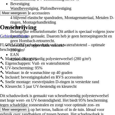
Bevestiging
Wandbevestiging, Plafondbevestiging
Bijgevoegde accessoires
Meer weergeven
4 blijvend elastische spandraden, Montagemateriaal, Metalen D-
ringen, Montagehandleiding
Omschrijving
Kenmerk
Belangrijke retourinformatie: Dit artikel is speciaal volgens jouw
Gebied overslaan
specificaties gemaakt. Daarom heb je geen herroepingsrecht en
geen Hornbach-retourrecht.
FLORACORD schaduwdoek vuil- en waterafstotend – optimale
Gewicht per oppervlakte eenheid
bescherming
280 g/m²
EAN
🔨 Materiaal: Hoogwaardig polyesterweefsel (280 g/m²)
4260448610575
🔨 Eigenschappen: Vuil- en waterafstotend
🔨 UV-bescherming: 95%
🔨 Wasbaar: in de wasmachine op 40 graden
🔨 Inclusief: bevestigingskabel en RVS accessoires
🔨 Snelle montage: roestvrijstalen D-ringen in versterkte rand
🔨 Kleurecht: 5 jaar UV-bestendig en kleurecht
Dit schaduwdoek is gemaakt van scheurbestendig polyesterweefsel
met hoge weer- en UV-bestendigheid. Het biedt 95% bescherming
tegen schadelijke zonnestralen en zorgt voor optimale zon- en
regenbescherming op het terras, balkon of in de tuin. Ideaal voor
Meer weergeven
gebruik over zandbakken of tussen bomen. Het schaduwdoek is