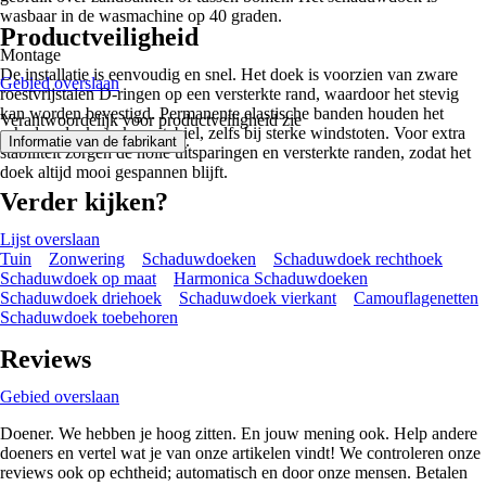
wasbaar in de wasmachine op 40 graden.
Productveiligheid
Montage
De installatie is eenvoudig en snel. Het doek is voorzien van zware
Gebied overslaan
roestvrijstalen D-ringen op een versterkte rand, waardoor het stevig
kan worden bevestigd. Permanente elastische banden houden het
Verantwoordelijk voor productveiligheid zie
schaduwdoek strak en stabiel, zelfs bij sterke windstoten. Voor extra
.
Informatie van de fabrikant
stabiliteit zorgen de holle uitsparingen en versterkte randen, zodat het
doek altijd mooi gespannen blijft.
Verder kijken?
Lijst overslaan
Tuin
Zonwering
Schaduwdoeken
Schaduwdoek rechthoek
Schaduwdoek op maat
Harmonica Schaduwdoeken
Schaduwdoek driehoek
Schaduwdoek vierkant
Camouflagenetten
Schaduwdoek toebehoren
Reviews
Gebied overslaan
Doener. We hebben je hoog zitten. En jouw mening ook. Help andere
doeners en vertel wat je van onze artikelen vindt! We controleren onze
reviews ook op echtheid; automatisch en door onze mensen. Betalen