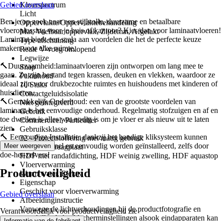
Gebied overslaan
Kleurspectrum
Licht
Ben je op zoek naar een stijlvolle, duurzame en betaalbare
Oppervlakte/Oppervlaktebehandeling
vloeroplossing voor je huis of kantoor? Kies dan voor laminaatvloeren!
Mat, Voelbaar oppervlak, Zijdemat, Afgelakt
Laminaat biedt een scala aan voordelen die het de perfecte keuze
Type afschuining
maken voor elke ruimte.
Reale V-voeg omlopend
Legwijze
🔨Duurzaamheid:laminaatvloeren zijn ontworpen om lang mee te
Snap
gaan. Ze zijn bestand tegen krassen, deuken en vlekken, waardoor ze
Pakinhoud
ideaal zijn voor drukbezochte ruimtes en huishoudens met kinderen of
10 Stuks
huisdieren.
Contactgeluidsisolatie
🔨Gemakkelijk Onderhoud: een van de grootste voordelen van
Niet geïntegreerd
laminaat is het eenvoudige onderhoud. Regelmatig stofzuigen en af en
Gebruik
toe dweilen is alles wat nodig is om je vloer er als nieuw uit te laten
Commercieel, Particulier
zien.
Gebruiksklasse
🔨 Eenvoudige Installatie: dankzij het handige kliksysteem kunnen
32 - Projectstoffering met matig gebruik
laminaatvloeren snel en eenvoudig worden geïnstalleerd, zelfs door
Meer weergeven
Materiaal draagplaat
doe-het-zelvers!
HDF met randafdichting, HDF weinig zwelling, HDF aquastop
Vloerverwarming
Productveiligheid
Warm water, Elektra
Eigenschap
Geschikt voor vloerverwarming
Gebied overslaan
Afbeeldinginstructie
Vanwege de lichtverhoudingen bij de productfotografie en
Verantwoordelijk voor productveiligheid zie
verschillende beeldscherminstellingen alsook eindapparaten kan
.
Informatie van de fabrikant