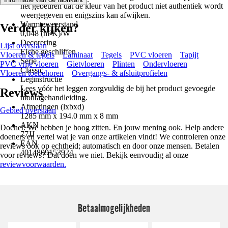
het gebeuren dat de kleur van het product niet authentiek wordt
weergegeven en enigszins kan afwijken.
Warmteweerstand
Verder kijken?
0,048 (m²K)/W
Decorering
Lijst overslaan
Eiche geschliffen
Vloeren & tegels
Laminaat
Tegels
PVC vloeren
Tapijt
Serie
PVC vrije vloeren
Gietvloeren
Plinten
Ondervloeren
Classic
Vloeren toebehoren
Overgangs- & afsluitprofielen
Leginstructie
Lees vóór het leggen zorgvuldig de bij het product gevoegde
Reviews
montagehandleiding.
Afmetingen (lxbxd)
Gebied overslaan
1285 mm x 194.0 mm x 8 mm
AKN
Doener. We hebben je hoog zitten. En jouw mening ook. Help andere
77JJ
doeners en vertel wat je van onze artikelen vindt! We controleren onze
EAN
reviews ook op echtheid; automatisch en door onze mensen. Betalen
4014809153924
voor reviews? Dat doen we niet. Bekijk eenvoudig al onze
reviewvoorwaarden.
Betaalmogelijkheden