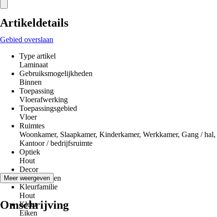
Artikeldetails
Gebied overslaan
Type artikel
Laminaat
Gebruiksmogelijkheden
Binnen
Toepassing
Vloerafwerking
Toepassingsgebied
Vloer
Ruimtes
Woonkamer, Slaapkamer, Kinderkamer, Werkkamer, Gang / hal,
Kantoor / bedrijfsruimte
Optiek
Hout
Decor
Vloerplanken
Meer weergeven
Kleurfamilie
Hout
Omschrijving
Kleur
Eiken