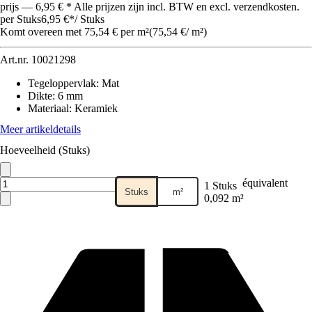
prijs — 6,95 € * Alle prijzen zijn incl. BTW en excl. verzendkosten.
per Stuks
6,95 €
*
/
Stuks
Komt overeen met 75,54 € per m²
(
75,54 €
/
m²
)
Art.nr.
10021298
Tegeloppervlak
:
Mat
Dikte
:
6 mm
Materiaal
:
Keramiek
Meer artikeldetails
Hoeveelheid (Stuks)
équivalent
1 Stuks
Stuks
m²
0,092 m²