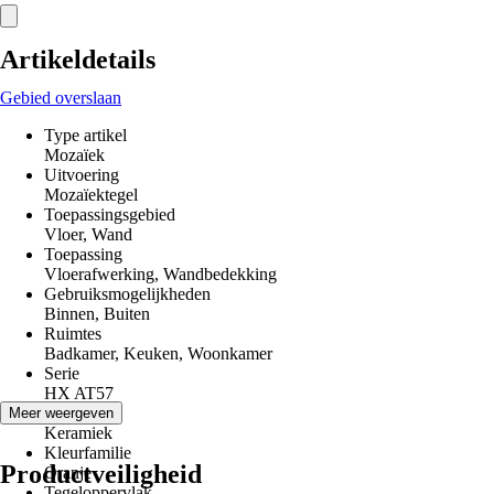
Artikeldetails
Gebied overslaan
Type artikel
Mozaïek
Uitvoering
Mozaïektegel
Toepassingsgebied
Vloer, Wand
Toepassing
Vloerafwerking, Wandbedekking
Gebruiksmogelijkheden
Binnen, Buiten
Ruimtes
Badkamer, Keuken, Woonkamer
Serie
HX AT57
Materiaal
Meer weergeven
Keramiek
Kleurfamilie
Productveiligheid
Oranje
Tegeloppervlak