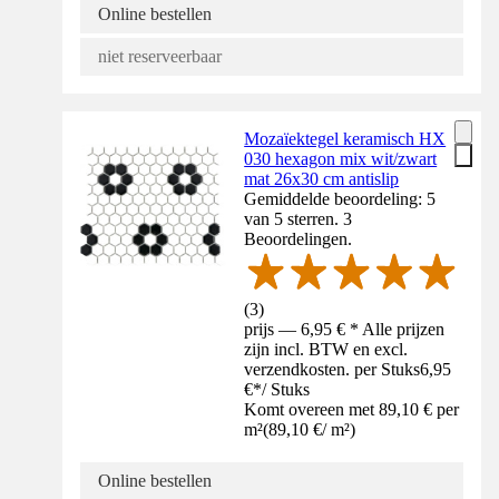
Online bestellen
niet reserveerbaar
Mozaïektegel keramisch HX
030 hexagon mix wit/zwart
mat 26x30 cm antislip
Gemiddelde beoordeling: 5
van 5 sterren. 3
Beoordelingen.
(
3
)
prijs — 6,95 € * Alle prijzen
zijn incl. BTW en excl.
verzendkosten. per Stuks
6,95
€
*
/
Stuks
Komt overeen met 89,10 € per
m²
(
89,10 €
/
m²
)
Online bestellen