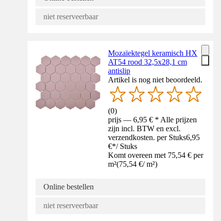
niet reserveerbaar
Mozaïektegel keramisch HX
AT54 rood 32,5x28,1 cm
antislip
Artikel is nog niet beoordeeld.
(
0
)
prijs — 6,95 € * Alle prijzen
zijn incl. BTW en excl.
verzendkosten. per Stuks
6,95
€
*
/
Stuks
Komt overeen met 75,54 € per
m²
(
75,54 €
/
m²
)
Online bestellen
niet reserveerbaar