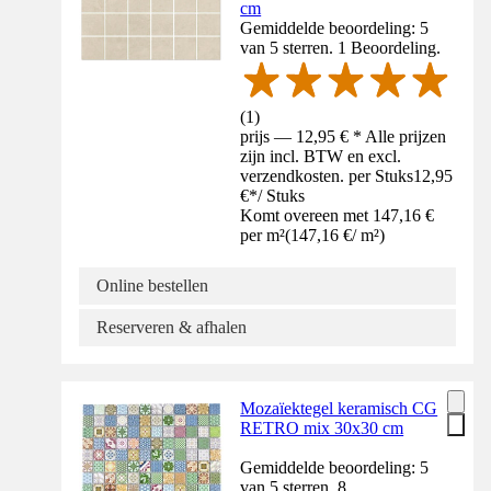
cm
Gemiddelde beoordeling: 5
van 5 sterren. 1 Beoordeling.
(
1
)
prijs — 12,95 € * Alle prijzen
zijn incl. BTW en excl.
verzendkosten. per Stuks
12,95
€
*
/
Stuks
Komt overeen met 147,16 €
per m²
(
147,16 €
/
m²
)
Online bestellen
Reserveren & afhalen
Mozaïektegel keramisch CG
RETRO mix 30x30 cm
Gemiddelde beoordeling: 5
van 5 sterren. 8