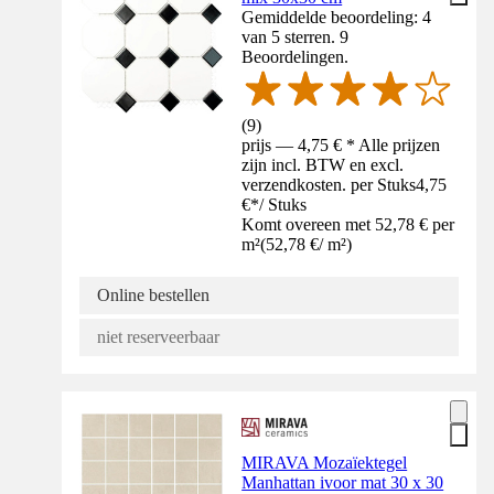
Gemiddelde beoordeling: 4
van 5 sterren. 9
Beoordelingen.
(
9
)
prijs — 4,75 € * Alle prijzen
zijn incl. BTW en excl.
verzendkosten. per Stuks
4,75
€
*
/
Stuks
Komt overeen met 52,78 € per
m²
(
52,78 €
/
m²
)
Online bestellen
niet reserveerbaar
MIRAVA Mozaïektegel
Manhattan ivoor mat 30 x 30