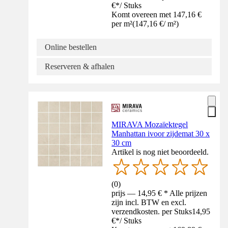
€
*
/
Stuks
Komt overeen met 147,16 €
per m²
(
147,16 €
/
m²
)
Online bestellen
Reserveren & afhalen
MIRAVA Mozaïektegel
Manhattan ivoor zijdemat 30 x
30 cm
Artikel is nog niet beoordeeld.
(
0
)
prijs — 14,95 € * Alle prijzen
zijn incl. BTW en excl.
verzendkosten. per Stuks
14,95
€
*
/
Stuks