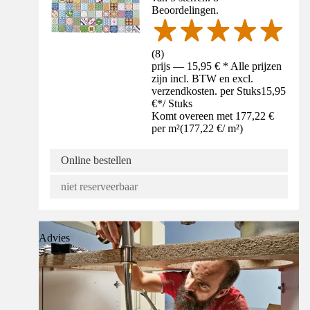
Beoordelingen.
(
8
)
prijs — 15,95 € * Alle prijzen
zijn incl. BTW en excl.
verzendkosten. per Stuks
15,95
€
*
/
Stuks
Komt overeen met 177,22 €
per m²
(
177,22 €
/
m²
)
Online bestellen
niet reserveerbaar
Advies