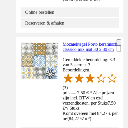
Online bestellen
Reserveren & afhalen
Mozaïektegel Porto keramisch
classico mix mat 30 x 30 cm
Gemiddelde beoordeling: 3.3
van 5 sterren. 3
Beoordelingen.
(
3
)
prijs — 7,50 € * Alle prijzen
zijn incl. BTW en excl.
verzendkosten. per Stuks
7,50
€
*
/
Stuks
Komt overeen met 84,27 € per
m²
(
84,27 €
/
m²
)