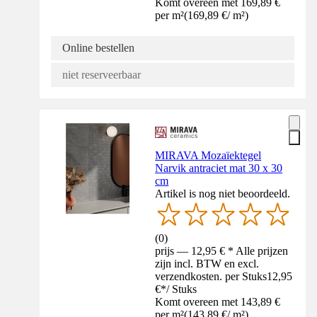
Komt overeen met 169,89 €
per m²
(
169,89 €
/
m²
)
Online bestellen
niet reserveerbaar
MIRAVA Mozaïektegel
Narvik antraciet mat 30 x 30
cm
Artikel is nog niet beoordeeld.
(
0
)
prijs — 12,95 € * Alle prijzen
zijn incl. BTW en excl.
verzendkosten. per Stuks
12,95
€
*
/
Stuks
Komt overeen met 143,89 €
per m²
(
143,89 €
/
m²
)