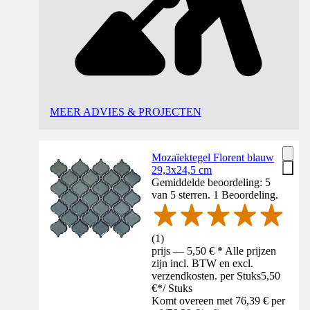
MEER ADVIES & PROJECTEN
Mozaïektegel Florent blauw
29,3x24,5 cm
Gemiddelde beoordeling: 5
van 5 sterren. 1 Beoordeling.
(
1
)
prijs — 5,50 € * Alle prijzen
zijn incl. BTW en excl.
verzendkosten. per Stuks
5,50
€
*
/
Stuks
Komt overeen met 76,39 € per