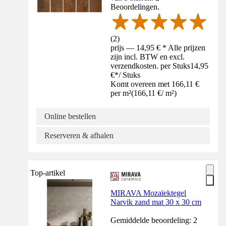
Beoordelingen.
(
2
)
prijs — 14,95 € * Alle prijzen
zijn incl. BTW en excl.
verzendkosten. per Stuks
14,95
€
*
/
Stuks
Komt overeen met 166,11 €
per m²
(
166,11 €
/
m²
)
Online bestellen
Reserveren & afhalen
Top-artikel
MIRAVA Mozaïektegel
Narvik zand mat 30 x 30 cm
Gemiddelde beoordeling: 2