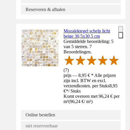
Reserveren & afhalen
Mozaïektegel schelp licht
beige 30,5x30,5 cm
Gemiddelde beoordeling: 5
van 5 sterren. 7
Beoordelingen.
(
7
)
prijs — 8,95 € * Alle prijzen
zijn incl. BTW en excl.
verzendkosten. per Stuks
8,95
€
*
/
Stuks
Komt overeen met 96,24 € per
m²
(
96,24 €
/
m²
)
Online bestellen
niet reserveerbaar