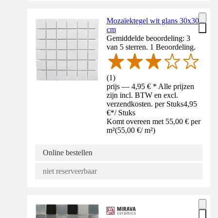
Mozaïektegel wit glans 30x30
cm
Gemiddelde beoordeling: 3
van 5 sterren. 1 Beoordeling.
(
1
)
prijs — 4,95 € * Alle prijzen
zijn incl. BTW en excl.
verzendkosten. per Stuks
4,95
€
*
/
Stuks
Komt overeen met 55,00 € per
m²
(
55,00 €
/
m²
)
Online bestellen
niet reserveerbaar