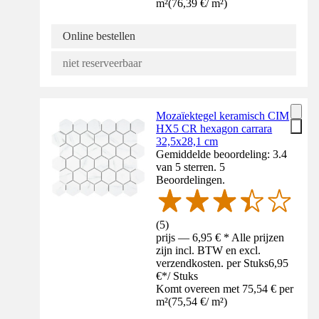
m²
(
76,39 €
/
m²
)
Online bestellen
niet reserveerbaar
Mozaïektegel keramisch CIM
HX5 CR hexagon carrara
32,5x28,1 cm
Gemiddelde beoordeling: 3.4
van 5 sterren. 5
Beoordelingen.
(
5
)
prijs — 6,95 € * Alle prijzen
zijn incl. BTW en excl.
verzendkosten. per Stuks
6,95
€
*
/
Stuks
Komt overeen met 75,54 € per
m²
(
75,54 €
/
m²
)