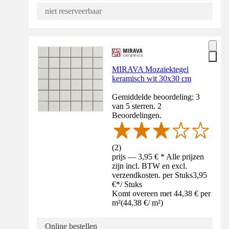
niet reserveerbaar
MIRAVA Mozaïektegel
keramisch wit 30x30 cm
Gemiddelde beoordeling: 3
van 5 sterren. 2
Beoordelingen.
(
2
)
prijs — 3,95 € * Alle prijzen
zijn incl. BTW en excl.
verzendkosten. per Stuks
3,95
€
*
/
Stuks
Komt overeen met 44,38 € per
m²
(
44,38 €
/
m²
)
Online bestellen