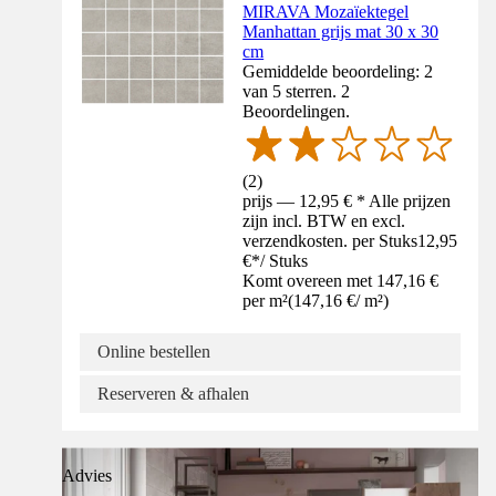
MIRAVA Mozaïektegel
Manhattan grijs mat 30 x 30
cm
Gemiddelde beoordeling: 2
van 5 sterren. 2
Beoordelingen.
(
2
)
prijs — 12,95 € * Alle prijzen
zijn incl. BTW en excl.
verzendkosten. per Stuks
12,95
€
*
/
Stuks
Komt overeen met 147,16 €
per m²
(
147,16 €
/
m²
)
Online bestellen
Reserveren & afhalen
Advies