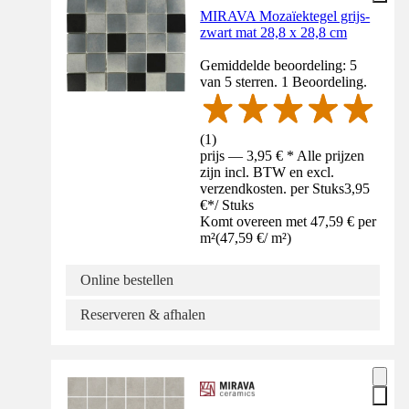
MIRAVA Mozaïektegel grijs-
zwart mat 28,8 x 28,8 cm
Gemiddelde beoordeling: 5
van 5 sterren. 1 Beoordeling.
(
1
)
prijs — 3,95 € * Alle prijzen
zijn incl. BTW en excl.
verzendkosten. per Stuks
3,95
€
*
/
Stuks
Komt overeen met 47,59 € per
m²
(
47,59 €
/
m²
)
Online bestellen
Reserveren & afhalen