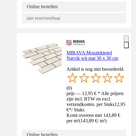
Online bestellen
niet reserveerbaar
MIRAVA Mozaïektegel
Narvik wit mat 30 x 30 cm
Artikel is nog niet beoordeeld.
(
0
)
prijs — 12,95 € * Alle prijzen
zijn incl. BTW en excl.
verzendkosten. per Stuks
12,95
€
*
/
Stuks
Komt overeen met 143,89 €
per m²
(
143,89 €
/
m²
)
Online bestellen