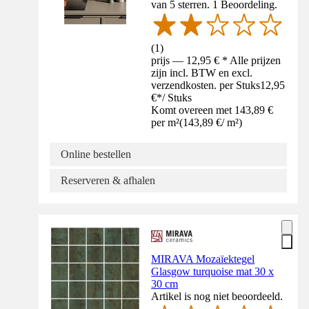
van 5 sterren. 1 Beoordeling.
(
1
)
prijs — 12,95 € * Alle prijzen
zijn incl. BTW en excl.
verzendkosten. per Stuks
12,95
€
*
/
Stuks
Komt overeen met 143,89 €
per m²
(
143,89 €
/
m²
)
Online bestellen
Reserveren & afhalen
MIRAVA Mozaïektegel
Glasgow turquoise mat 30 x
30 cm
Artikel is nog niet beoordeeld.