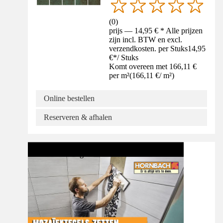
(
0
)
prijs — 14,95 € * Alle prijzen
zijn incl. BTW en excl.
verzendkosten. per Stuks
14,95
€
*
/
Stuks
Komt overeen met 166,11 €
per m²
(
166,11 €
/
m²
)
Online bestellen
Reserveren & afhalen
Videohandleiding