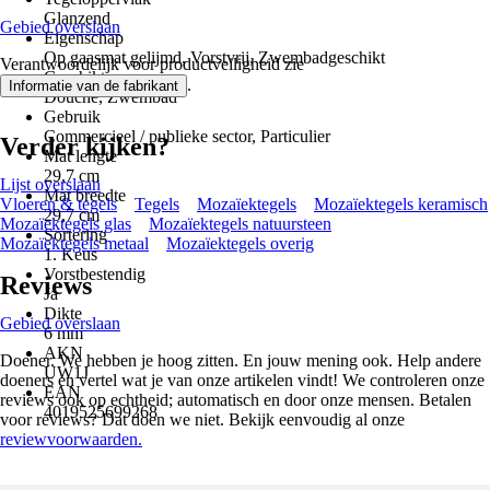
Glanzend
Gebied overslaan
Eigenschap
Op gaasmat gelijmd, Vorstvrij, Zwembadgeschikt
Verantwoordelijk voor productveiligheid zie
Geschikt voor
.
Informatie van de fabrikant
Douche, Zwembad
Gebruik
Commercieel / publieke sector, Particulier
Verder kijken?
Mat lengte
29,7 cm
Lijst overslaan
Mat breedte
Vloeren & tegels
Tegels
Mozaïektegels
Mozaïektegels keramisch
29,7 cm
Mozaïektegels glas
Mozaïektegels natuursteen
Sortering
Mozaïektegels metaal
Mozaïektegels overig
1. Keus
Vorstbestendig
Reviews
Ja
Dikte
Gebied overslaan
6 mm
AKN
Doener. We hebben je hoog zitten. En jouw mening ook. Help andere
UW1J
doeners en vertel wat je van onze artikelen vindt! We controleren onze
EAN
reviews ook op echtheid; automatisch en door onze mensen. Betalen
4019525699268
voor reviews? Dat doen we niet. Bekijk eenvoudig al onze
reviewvoorwaarden.