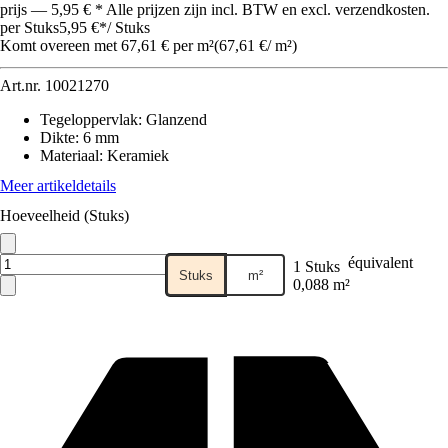
prijs — 5,95 € * Alle prijzen zijn incl. BTW en excl. verzendkosten.
per Stuks
5,95 €
*
/
Stuks
Komt overeen met 67,61 € per m²
(
67,61 €
/
m²
)
Art.nr.
10021270
Tegeloppervlak
:
Glanzend
Dikte
:
6 mm
Materiaal
:
Keramiek
Meer artikeldetails
Hoeveelheid (Stuks)
équivalent
1 Stuks
Stuks
m²
0,088 m²