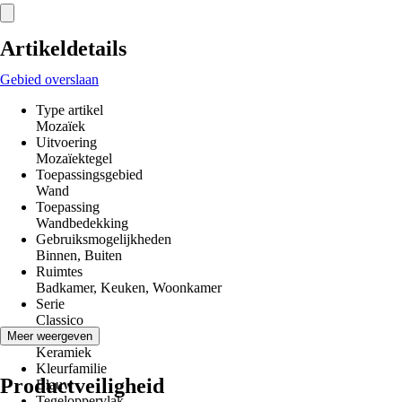
Artikeldetails
Gebied overslaan
Type artikel
Mozaïek
Uitvoering
Mozaïektegel
Toepassingsgebied
Wand
Toepassing
Wandbedekking
Gebruiksmogelijkheden
Binnen, Buiten
Ruimtes
Badkamer, Keuken, Woonkamer
Serie
Classico
Materiaal
Meer weergeven
Keramiek
Kleurfamilie
Productveiligheid
Blauw
Tegeloppervlak