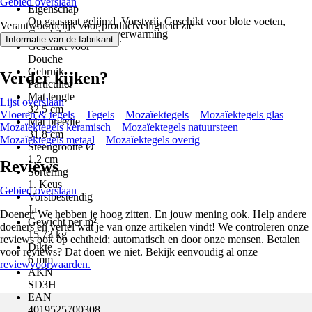
Gebied overslaan
Eigenschap
Op gaasmat gelijmd, Vorstvrij, Geschikt voor blote voeten,
Verantwoordelijk voor productveiligheid zie
Geschikt voor vloerverwarming
.
Informatie van de fabrikant
Geschikt voor
Douche
Gebruik
Verder kijken?
Particulier
Mat lengte
Lijst overslaan
32,5 cm
Vloeren & tegels
Tegels
Mozaïektegels
Mozaïektegels glas
Mat breedte
Mozaïektegels keramisch
Mozaïektegels natuursteen
31,8 cm
Mozaïektegels metaal
Mozaïektegels overig
Steengrootte Ø
1,2 cm
Reviews
Sortering
1. Keus
Gebied overslaan
Vorstbestendig
Ja
Doener. We hebben je hoog zitten. En jouw mening ook. Help andere
Gewicht per m²
doeners en vertel wat je van onze artikelen vindt! We controleren onze
15,73 kg
reviews ook op echtheid; automatisch en door onze mensen. Betalen
Dikte
voor reviews? Dat doen we niet. Bekijk eenvoudig al onze
6 mm
reviewvoorwaarden.
AKN
SD3H
EAN
4019525700308