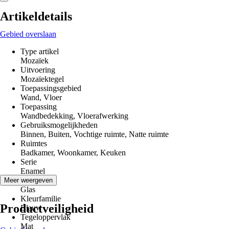
Artikeldetails
Gebied overslaan
Type artikel
Mozaïek
Uitvoering
Mozaïektegel
Toepassingsgebied
Wand, Vloer
Toepassing
Wandbedekking, Vloerafwerking
Gebruiksmogelijkheden
Binnen, Buiten, Vochtige ruimte, Natte ruimte
Ruimtes
Badkamer, Woonkamer, Keuken
Serie
Enamel
Materiaal
Meer weergeven
Glas
Kleurfamilie
Productveiligheid
Blauw
Tegeloppervlak
Mat