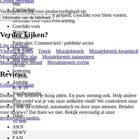
Gebied overslaan
Mat
Eigenschap
Verantwoordelijk voor productveiligheid zie
Vorstvrij, Op gaasmat gelijmd, Geschikt voor blote voeten,
.
Informatie van de fabrikant
Geschikt voor vloerverwarming
Geschikt voor
Douche
Verder kijken?
Gebruik
Particulier, Commercieel / publieke sector
Lijst overslaan
Mat lengte
Vloeren & tegels
Tegels
Mozaïektegels
Mozaïektegels keramisch
29 cm
Mozaïektegels glas
Mozaïektegels natuursteen
Mat breedte
Mozaïektegels metaal
Mozaïektegels overig
29 cm
Sortering
Reviews
1. Keus
Antislip
Gebied overslaan
B, R 10
Vorstbestendig
Doener. We hebben je hoog zitten. En jouw mening ook. Help andere
Ja
doeners en vertel wat je van onze artikelen vindt! We controleren onze
Slijtgroep
reviews ook op echtheid; automatisch en door onze mensen. Betalen
4
voor reviews? Dat doen we niet. Bekijk eenvoudig al onze
Dikte
reviewvoorwaarden.
10 mm
AKN
SEWV
EAN