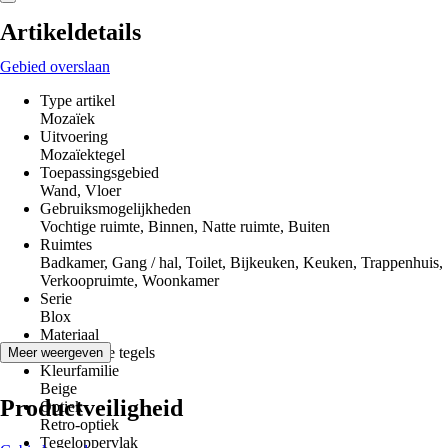
Artikeldetails
Gebied overslaan
Type artikel
Mozaïek
Uitvoering
Mozaïektegel
Toepassingsgebied
Wand, Vloer
Gebruiksmogelijkheden
Vochtige ruimte, Binnen, Natte ruimte, Buiten
Ruimtes
Badkamer, Gang / hal, Toilet, Bijkeuken, Keuken, Trappenhuis,
Verkoopruimte, Woonkamer
Serie
Blox
Materiaal
Keramische tegels
Meer weergeven
Kleurfamilie
Beige
Productveiligheid
Optiek
Retro-optiek
Tegeloppervlak