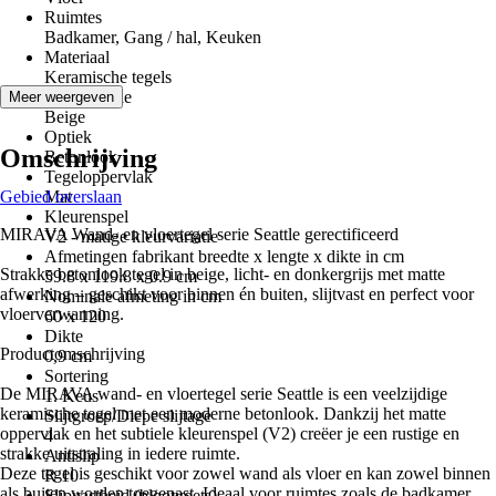
Ruimtes
Badkamer, Gang / hal, Keuken
Materiaal
Keramische tegels
Kleurfamilie
Meer weergeven
Beige
Optiek
Omschrijving
Betonlook
Tegeloppervlak
Gebied overslaan
Mat
Kleurenspel
MIRAVA Wand- en vloertegel serie Seattle gerectificeerd
V2 - matige kleurvariatie
Afmetingen fabrikant breedte x lengte x dikte in cm
Strakke betonlook tegel in beige, licht- en donkergrijs met matte
59.8 x 119.8 x 0.9 cm
afwerking – geschikt voor binnen én buiten, slijtvast en perfect voor
Nominale afmeting in cm
vloerverwarming.
60 x 120
Dikte
Productomschrijving
0,9 cm
Sortering
De MIRAVA wand- en vloertegel serie Seattle is een veelzijdige
1. Keus
keramische tegel met een moderne betonlook. Dankzij het matte
Slijtgroep/Diepe slijtage
oppervlak en het subtiele kleurenspel (V2) creëer je een rustige en
4
strakke uitstraling in iedere ruimte.
Antislip
Deze tegel is geschikt voor zowel wand als vloer en kan zowel binnen
R 10
als buiten worden toegepast. Ideaal voor ruimtes zoals de badkamer,
Slipvastheid (blootvoets)