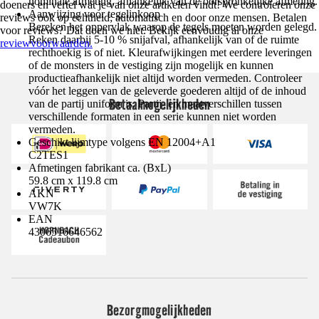
nominale afmeting, afhankelijk van de oorspronkelijke afmeting.
doeners en vertel wat je van onze artikelen vindt! We controleren onze
Aanwijzing voor tegelinkoop
reviews ook op echtheid; automatisch en door onze mensen. Betalen
Bereken het oppervlak waarop de tegels moeten worden gelegd.
voor reviews? Dat doen we niet. Bekijk eenvoudig al onze
Reken daarbij 5-10 % snijafval, afhankelijk van of de ruimte
reviewvoorwaarden.
rechthoekig is of niet. Kleurafwijkingen met eerdere leveringen
of de monsters in de vestiging zijn mogelijk en kunnen
productieafhankelijk niet altijd worden vermeden. Controleer
vóór het leggen van de geleverde goederen altijd of de inhoud
Betaalmogelijkheden
van de partij uniform is. Partij- en maatverschillen tussen
verschillende formaten in een serie kunnen niet worden
vermeden.
Geschikt lijmtype volgens EN 12004+A1
C2TES1
Afmetingen fabrikant ca. (BxL)
59.8 cm x 119.8 cm
AKN
VW7K
EAN
4306516646562
Bezorgmogelijkheden