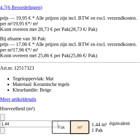
4.7
(6 Beoordelingen)
prijs — 19,95 € * Alle prijzen zijn incl. BTW en excl. verzendkosten.
per m²
19,95 €
*
/
m²
Komt overeen met 28,73 € per Pak
(
28,73 €
/
Pak
)
Bij afname van 30 Pak:
prijs — 17,96 € * Alle prijzen zijn incl. BTW en excl. verzendkosten.
per m²
17,96 €
*
/
m²
Komt overeen met 25,86 € per Pak
(
25,86 €
/
Pak
)
Art.nr.
12517323
Tegeloppervlak
:
Mat
Materiaal
:
Keramische tegels
Kleurfamilie
:
Beige
Meer artikeldetails
Hoeveelheid (m²)
équivalent
1.44 m²
Pak
m²
1 Pak