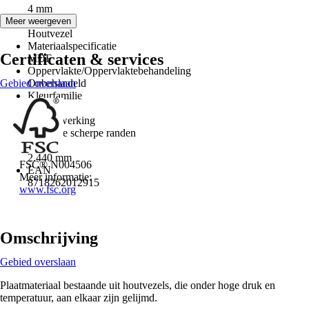
4 mm
Materiaal
Meer weergeven
Houtvezel
Materiaalspecificatie
Certificaten & services
MDF
Oppervlakte/Oppervlaktebehandeling
Gebied overslaan
Onbehandeld
Kleurfamilie
Hout
Randafwerking
4-Zijdige scherpe randen
Lengte
2.440 mm
FSC® N004506
EAN
Meer informatie:
8718262012915
www.fsc.org
Omschrijving
Gebied overslaan
Plaatmateriaal bestaande uit houtvezels, die onder hoge druk en
temperatuur, aan elkaar zijn gelijmd.