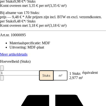
per Stuks
9,98 €
*
/
Stuks
Komt overeen met 3,35 € per m²
(
3,35 €
/
m²
)
Bij afname van 170 Stuks:
prijs — 9,48 € * Alle prijzen zijn incl. BTW en excl. verzendkosten.
per Stuks
9,48 €
*
/
Stuks
Komt overeen met 3,18 € per m²
(
3,18 €
/
m²
)
Art.nr.
10000095
Materiaalspecificatie
:
MDF
Uitvoering
:
MDF-plaat
Meer artikeldetails
Hoeveelheid (Stuks)
équivalent
1 Stuks
Stuks
m²
2,977 m²