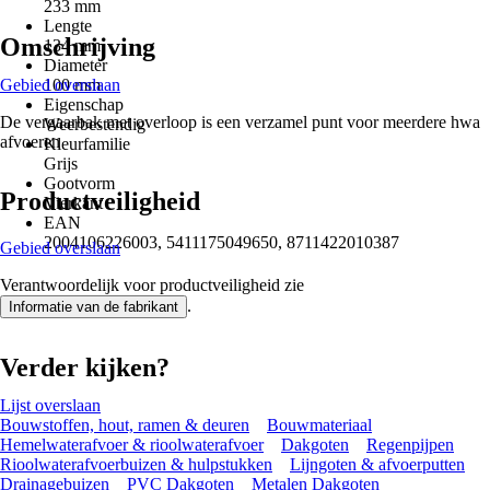
233 mm
Lengte
Omschrijving
134 mm
Diameter
Gebied overslaan
100 mm
Eigenschap
De vergaarbak met overloop is een verzamel punt voor meerdere hwa
Weerbestendig
afvoeren
Kleurfamilie
Grijs
Gootvorm
Productveiligheid
Vierkant
EAN
2004106226003, 5411175049650, 8711422010387
Gebied overslaan
Verantwoordelijk voor productveiligheid zie
.
Informatie van de fabrikant
Verder kijken?
Lijst overslaan
Bouwstoffen, hout, ramen & deuren
Bouwmateriaal
Hemelwaterafvoer & rioolwaterafvoer
Dakgoten
Regenpijpen
Rioolwaterafvoerbuizen & hulpstukken
Lijngoten & afvoerputten
Drainagebuizen
PVC Dakgoten
Metalen Dakgoten