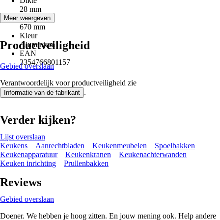
Dikte
28 mm
Lengte
Meer weergeven
670 mm
Kleur
Productveiligheid
Aluminium
EAN
3354766801157
Gebied overslaan
Verantwoordelijk voor productveiligheid zie
.
Informatie van de fabrikant
Verder kijken?
Lijst overslaan
Keukens
Aanrechtbladen
Keukenmeubelen
Spoelbakken
Keukenapparatuur
Keukenkranen
Keukenachterwanden
Keuken inrichting
Prullenbakken
Reviews
Gebied overslaan
Doener. We hebben je hoog zitten. En jouw mening ook. Help andere