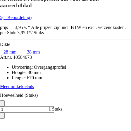
aanrechtblad
5
(1 Beoordeling)
prijs — 3,95 € * Alle prijzen zijn incl. BTW en excl. verzendkosten.
per Stuks
3,95 €
*
/
Stuks
Dikte
28 mm
38 mm
Art.nr.
10584673
Uitvoering
:
Overgangsprofiel
Hoogte
:
30 mm
Lengte
:
670 mm
Meer artikeldetails
Hoeveelheid (Stuks)
1 Stuks