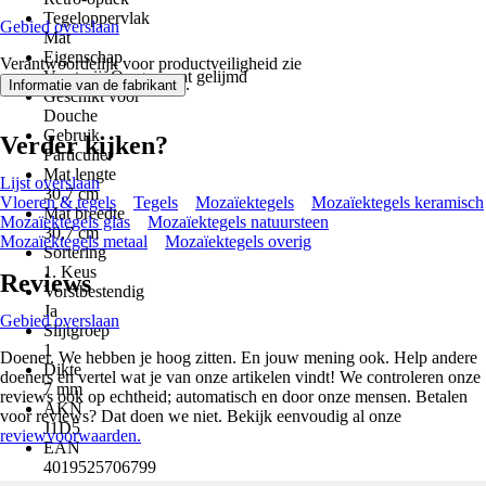
Tegeloppervlak
Gebied overslaan
Mat
Eigenschap
Verantwoordelijk voor productveiligheid zie
Vorstvrij, Op gaasmat gelijmd
.
Informatie van de fabrikant
Geschikt voor
Douche
Gebruik
Verder kijken?
Particulier
Mat lengte
Lijst overslaan
30,7 cm
Vloeren & tegels
Tegels
Mozaïektegels
Mozaïektegels keramisch
Mat breedte
Mozaïektegels glas
Mozaïektegels natuursteen
30,7 cm
Mozaïektegels metaal
Mozaïektegels overig
Sortering
1. Keus
Reviews
Vorstbestendig
Ja
Gebied overslaan
Slijtgroep
1
Doener. We hebben je hoog zitten. En jouw mening ook. Help andere
Dikte
doeners en vertel wat je van onze artikelen vindt! We controleren onze
7 mm
reviews ook op echtheid; automatisch en door onze mensen. Betalen
AKN
voor reviews? Dat doen we niet. Bekijk eenvoudig al onze
J1D5
reviewvoorwaarden.
EAN
4019525706799