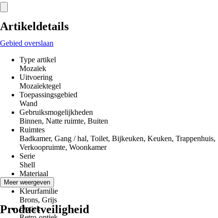
Artikeldetails
Gebied overslaan
Type artikel
Mozaïek
Uitvoering
Mozaïektegel
Toepassingsgebied
Wand
Gebruiksmogelijkheden
Binnen, Natte ruimte, Buiten
Ruimtes
Badkamer, Gang / hal, Toilet, Bijkeuken, Keuken, Trappenhuis,
Verkoopruimte, Woonkamer
Serie
Shell
Materiaal
Keramiek
Meer weergeven
Kleurfamilie
Brons, Grijs
Productveiligheid
Optiek
Retro-optiek