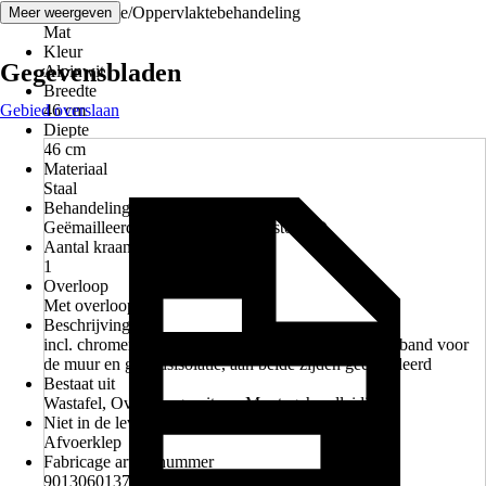
Oppervlakte/Oppervlaktebehandeling
Meer weergeven
Mat
Kleur
Gegevensbladen
Alpinwit
Breedte
Gebied overslaan
46 cm
Diepte
46 cm
Materiaal
Staal
Behandeling
Geëmailleerd, Nano-effect (vuilafstotend)
Aantal kraangaten
1
Overloop
Met overloop
Beschrijving
incl. chromen overloopgarnituur, pareleffect, isolatieband voor
de muur en geluidsisolatie, aan beide zijden geëmailleerd
Bestaat uit
Wastafel, Overloopgarnituur, Montagehandleiding
Niet in de levering inbegrepen
Afvoerklep
Fabricage artikelnummer
901306013711