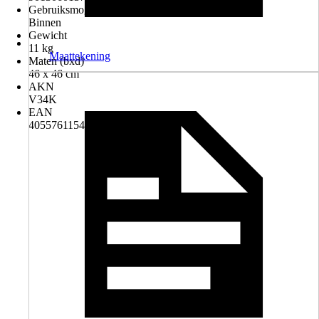
Gebruiksmogelijkheden
Binnen
Gewicht
11 kg
Maattekening
Maten (bxd)
46 x 46 cm
AKN
V34K
EAN
4055761154864