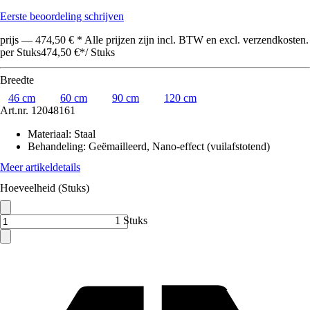
Eerste beoordeling schrijven
prijs — 474,50 € * Alle prijzen zijn incl. BTW en excl. verzendkosten.
per Stuks
474,50 €
*
/
Stuks
Breedte
46 cm
60 cm
90 cm
120 cm
Art.nr.
12048161
Materiaal
:
Staal
Behandeling
:
Geëmailleerd, Nano-effect (vuilafstotend)
Meer artikeldetails
Hoeveelheid (Stuks)
1 Stuks