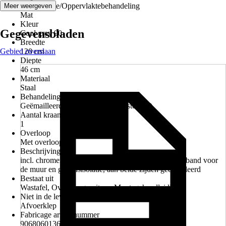
Oppervlakte/Oppervlaktebehandeling
Meer weergeven
Mat
Kleur
Gegevensbladen
Cool grey 90
Breedte
Gebied overslaan
120 cm
Diepte
46 cm
Materiaal
Staal
Behandeling
Geëmailleerd, Nano-effect (vuilafstotend)
Aantal kraangaten
1
Overloop
Met overloop
Beschrijving
incl. chromen overloopgarnituur, pareleffect, isolatieband voor
de muur en geluidsisolatie, aan beide zijden geëmailleerd
Bestaat uit
Wastafel, Overloopgarnituur, Montagehandleiding
Niet in de levering inbegrepen
Afvoerklep
Fabricage artikelnummer
906806013667