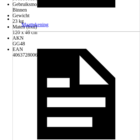
Gebruiksmogelijkheden
Binnen
Gewicht
23 kg
Maattekening
Maten (bxd)
120 x 46 cm
AKN
GG48
EAN
4063728006699