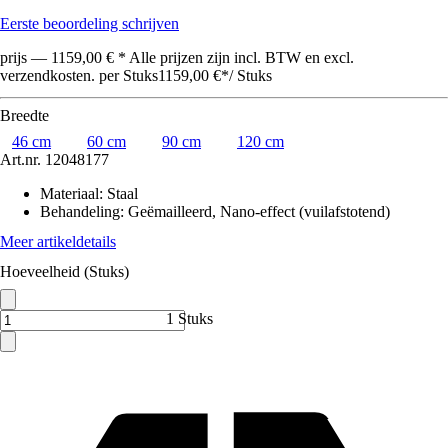
Eerste beoordeling schrijven
prijs — 1159,00 € * Alle prijzen zijn incl. BTW en excl.
verzendkosten. per Stuks
1159,00 €
*
/
Stuks
Breedte
46 cm
60 cm
90 cm
120 cm
Art.nr.
12048177
Materiaal
:
Staal
Behandeling
:
Geëmailleerd, Nano-effect (vuilafstotend)
Meer artikeldetails
Hoeveelheid (Stuks)
1 Stuks