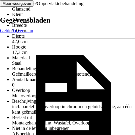
Oppervlakte/Oppervlaktebehandeling
Meer weergeven
Glanzend
Kleur
Gegevensbladen
Alpinwit
Breedte
Gebied overslaan
59,6 cm
Diepte
42,6 cm
Hoogte
17,3 cm
Materiaal
Staal
Behandeling
Geëmailleerd, Nano-effect (vuilafstotend)
Aantal kraangaten
0
Overloop
Met overloop
Beschrijving
incl. pareleffect, overloop in chroom en geluidsisolatie, aan één
kant geëmailleerd
Bestaat uit
Montagehandleiding, Wastafel, Overloopgarnituur
Niet in de levering inbegrepen
Afvoerklep