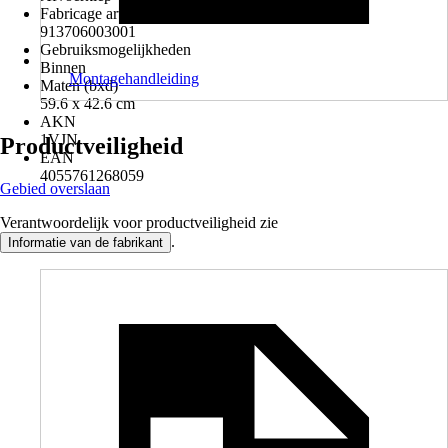
Fabricage artikelnummer
913706003001
Gebruiksmogelijkheden
Binnen
Montagehandleiding
Maten (bxd)
59.6 x 42.6 cm
AKN
1VJN
Productveiligheid
EAN
4055761268059
Gebied overslaan
Verantwoordelijk voor productveiligheid zie
.
Informatie van de fabrikant