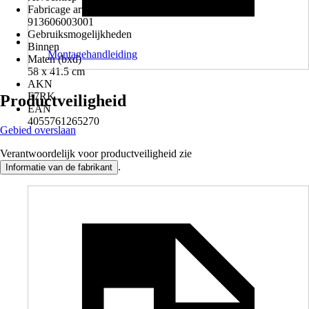
Fabricage artikelnummer
913606003001
Gebruiksmogelijkheden
Binnen
Montagehandleiding
Maten (bxd)
58 x 41.5 cm
AKN
F7RK
Productveiligheid
EAN
4055761265270
Gebied overslaan
Verantwoordelijk voor productveiligheid zie
.
Informatie van de fabrikant