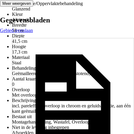
Oppervlakte/Oppervlaktebehandeling
Meer weergeven
Glanzend
Kleur
Gegevensbladen
Alpinwit
Breedte
Gebied overslaan
58 cm
Diepte
41,5 cm
Hoogte
17,3 cm
Materiaal
Staal
Behandeling
Geëmailleerd, Nano-effect (vuilafstotend)
Aantal kraangaten
0
Overloop
Met overloop
Beschrijving
incl. pareleffect, overloop in chroom en geluidsisolatie, aan één
kant geëmailleerd
Bestaat uit
Montagehandleiding, Wastafel, Overloopgarnituur
Niet in de levering inbegrepen
Afvoerklep