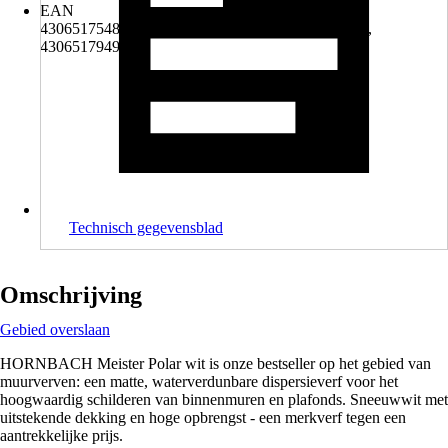
EAN
4306517548049, 4306517949464, 4306517949518,
4306517949624
Technisch gegevensblad
Omschrijving
Gebied overslaan
HORNBACH Meister Polar wit is onze bestseller op het gebied van
muurverven: een matte, waterverdunbare dispersieverf voor het
hoogwaardig schilderen van binnenmuren en plafonds. Sneeuwwit met
uitstekende dekking en hoge opbrengst - een merkverf tegen een
aantrekkelijke prijs.