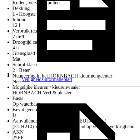
Rollen, Verven, Spuiten
Dekking
1 - Hoogste dekkracht
Inhoud
12 l
Verbruik (ca.) bij eenmalig aanbrengen
7 m²/l
Droogtijd ca.
4 h
Glansgraad
Mat
Schrobklasse
2 - Beter
Nuancering in het HORNBACH kleurmengcenter
Veiligheidsinformatieblad
Nee
Mogelijke kleuren / kleurenwaaier
HORNBACH Verf & pleister
Basis
Op waterbasis
Bevat geen conserveringsmiddelen
Ja
Aanvullende gevarenkenmerken (EUH-zinnen)
(EUH210) Veiligheidsinformatieblad op verzoek verkrijgbaar.
AKN
25EF