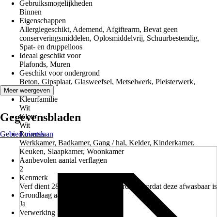
Gebruiksmogelijkheden
Binnen
Eigenschappen
Allergiegeschikt, Ademend, Afgiftearm, Bevat geen
conserveringsmiddelen, Oplosmiddelvrij, Schuurbestendig,
Spat- en druppelloos
Ideaal geschikt voor
Plafonds, Muren
Geschikt voor ondergrond
Beton, Gipsplaat, Glasweefsel, Metselwerk, Pleisterwerk,
Behang
Meer weergeven
Kleurfamilie
Wit
Gegevensbladen
Kleur
Wit
Gebied overslaan
Ruimtes
Werkkamer, Badkamer, Gang / hal, Kelder, Kinderkamer,
Keuken, Slaapkamer, Woonkamer
Aanbevolen aantal verflagen
2
Kenmerk
Verf dient 28 dagen goed uit te harden voordat deze afwasbaar is
Grondlaag aanbevolen
Ja
Verwerking