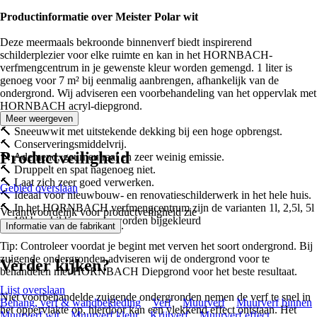
Productinformatie over Meister Polar wit
Deze meermaals bekroonde binnenverf biedt inspirerend
schilderplezier voor elke ruimte en kan in het HORNBACH-
verfmengcentrum in je gewenste kleur worden gemengd. 1 liter is
genoeg voor 7 m² bij eenmalig aanbrengen, afhankelijk van de
ondergrond. Wij adviseren een voorbehandeling van het oppervlak met
HORNBACH acryl-diepgrond.
Meer weergeven
🔨 Sneeuwwit met uitstekende dekking bij een hoge opbrengst.
🔨 Conserveringsmiddelvrij.
Productveiligheid
🔨 Ademend, geurneutraal en zeer weinig emissie.
🔨 Druppelt en spat nagenoeg niet.
🔨 Laat zich zeer goed verwerken.
Gebied overslaan
🔨 Ideaal voor nieuwbouw- en renovatieschilderwerk in het hele huis.
🔨 In het HORNBACH verfmengcentrum zijn de varianten 1l, 2,5l, 5l
Verantwoordelijk voor productveiligheid zie
en 10l beschikbaar om te worden bijgekleurd
.
Informatie van de fabrikant
Tip: Controleer voordat je begint met verven het soort ondergrond. Bij
zuigende ondergronden adviseren wij de ondergrond voor te
Verder kijken?
behandelen met HORNBACH Diepgrond voor het beste resultaat.
Lijst overslaan
Niet voorbehandelde zuigende ondergronden nemen de verf te snel in
Behang, verf & wandbekleding
Verf
Muurverf
Muurverf binnen
het oppervlakte op, hierdoor kan een vlekkend effect ontstaan. Het
Muurverf wit
Muurverf kleur
Krijtverf
Muurverf effect