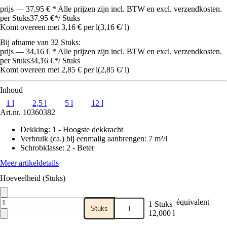
prijs — 37,95 € * Alle prijzen zijn incl. BTW en excl. verzendkosten.
per Stuks
37,95 €
*
/
Stuks
Komt overeen met 3,16 € per l
(
3,16 €
/
l
)
Bij afname van 32 Stuks:
prijs — 34,16 € * Alle prijzen zijn incl. BTW en excl. verzendkosten.
per Stuks
34,16 €
*
/
Stuks
Komt overeen met 2,85 € per l
(
2,85 €
/
l
)
Inhoud
1 l
2,5 l
5 l
12 l
Art.nr.
10360382
Dekking
:
1 - Hoogste dekkracht
Verbruik (ca.) bij eenmalig aanbrengen
:
7 m²/l
Schrobklasse
:
2 - Beter
Meer artikeldetails
Hoeveelheid (Stuks)
équivalent
1 Stuks
Stuks
l
12,000 l