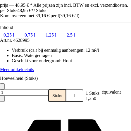
prijs — 48,95 € * Alle prijzen zijn incl. BTW en excl. verzendkosten.
per Stuks
48,95 €
*
/
Stuks
Komt overeen met 39,16 € per l
(
39,16 €
/
l
)
Inhoud
0,25 l
0,75 l
1,25 l
2,5 l
Art.nr.
4628995
Verbruik (ca.) bij eenmalig aanbrengen
:
12 m²/l
Basis
:
Watergedragen
Geschikt voor ondergrond
:
Hout
Meer artikeldetails
Hoeveelheid (Stuks)
équivalent
1 Stuks
Stuks
l
1,250 l