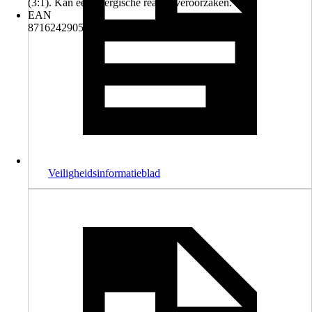
(3:1). Kan een allergische reactie veroorzaken.
EAN
8716242905806
Veiligheidsinformatieblad