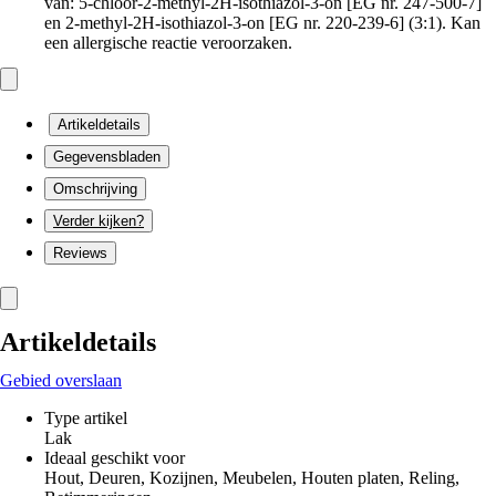
van: 5-chloor-2-methyl-2H-isothiazol-3-on [EG nr. 247-500-7]
en 2-methyl-2H-isothiazol-3-on [EG nr. 220-239-6] (3:1). Kan
een allergische reactie veroorzaken.
Artikeldetails
Gegevensbladen
Omschrijving
Verder kijken?
Reviews
Artikeldetails
Gebied overslaan
Type artikel
Lak
Ideaal geschikt voor
Hout, Deuren, Kozijnen, Meubelen, Houten platen, Reling,