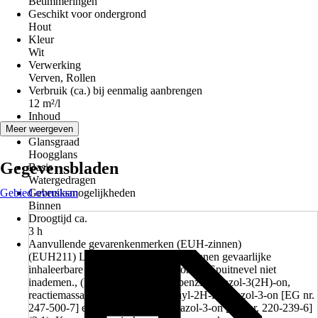
Betimmeringen
Geschikt voor ondergrond
Hout
Kleur
Wit
Verwerking
Verven, Rollen
Verbruik (ca.) bij eenmalig aanbrengen
12 m²/l
Inhoud
1,25 l
Meer weergeven
Glansgraad
Hoogglans
Gegevensbladen
Basis
Watergedragen
Gebied overslaan
Gebruiksmogelijkheden
Binnen
Droogtijd ca.
3 h
Aanvullende gevarenkenmerken (EUH-zinnen)
(EUH211) Let op! Bij verneveling kunnen gevaarlijke
inhaleerbare druppels worden gevormd. Spuitnevel niet
inademen., (EUH208) Bevat 1,2-benzisothiazol-3(2H)-on,
reactiemassa van: 5-chloor-2-methyl-2H-isothiazol-3-on [EG nr.
247-500-7] en 2-methyl-2H-isothiazol-3-on [EG nr. 220-239-6]