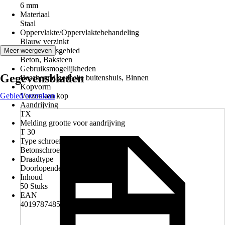
6 mm
Materiaal
Staal
Oppervlakte/Oppervlaktebehandeling
Blauw verzinkt
Toepassingsgebied
Meer weergeven
Beton, Baksteen
Gebruiksmogelijkheden
Gegevensbladen
Beschermd gedeelte buitenshuis, Binnen
Kopvorm
Gebied overslaan
Verzonken kop
Aandrijving
TX
Melding grootte voor aandrijving
T 30
Type schroefdraad
Betonschroefdraad
Draadtype
Doorlopende schroefdraad
Inhoud
50 Stuks
EAN
4019787485012