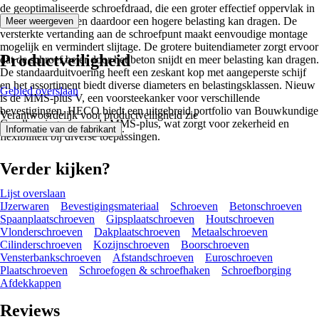
de geoptimaliseerde schroefdraad, die een groter effectief oppervlak in
het beton creëert en daardoor een hogere belasting kan dragen. De
Meer weergeven
versterkte vertanding aan de schroefpunt maakt eenvoudige montage
mogelijk en vermindert slijtage. De grotere buitendiameter zorgt ervoor
Productveiligheid
dat de schroef beter door het beton snijdt en meer belasting kan dragen.
De standaarduitvoering heeft een zeskant kop met aangeperste schijf
en het assortiment biedt diverse diameters en belastingsklassen. Nieuw
Gebied overslaan
is de MMS-plus V, een voorsteekanker voor verschillende
bevestigingen. HECO biedt een uitgebreid portfolio van Bouwkundige
Verantwoordelijk voor productveiligheid zie
Goedkeuringen voor de MMS-plus, wat zorgt voor zekerheid en
.
Informatie van de fabrikant
flexibiliteit bij diverse toepassingen.
Verder kijken?
Lijst overslaan
IJzerwaren
Bevestigingsmateriaal
Schroeven
Betonschroeven
Spaanplaatschroeven
Gipsplaatschroeven
Houtschroeven
Vlonderschroeven
Dakplaatschroeven
Metaalschroeven
Cilinderschroeven
Kozijnschroeven
Boorschroeven
Vensterbankschroeven
Afstandschroeven
Euroschroeven
Plaatschroeven
Schroefogen & schroefhaken
Schroefborging
Afdekkappen
Reviews