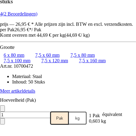
stuks
4
(2 Beoordelingen)
prijs — 26,95 € * Alle prijzen zijn incl. BTW en excl. verzendkosten.
per Pak
26,95 €
*
/
Pak
Komt overeen met 44,69 € per kg
(
44,69 €
/
kg
)
Grootte
6 x 80 mm
7,5 x 60 mm
7,5 x 80 mm
7,5 x 100 mm
7,5 x 120 mm
7,5 x 160 mm
Art.nr.
10700472
Materiaal
:
Staal
Inhoud
:
50 Stuks
Meer artikeldetails
Hoeveelheid (Pak)
équivalent
1 Pak
Pak
kg
0,603 kg