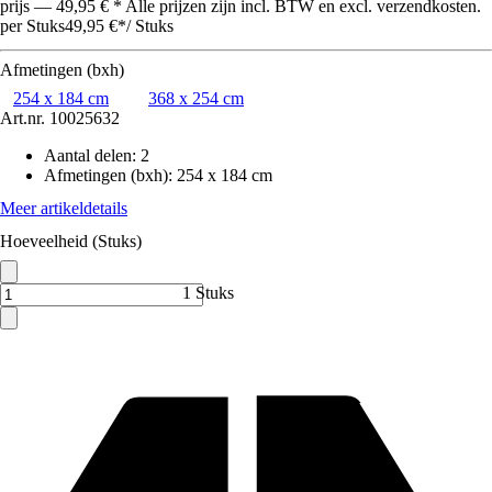
prijs — 49,95 € * Alle prijzen zijn incl. BTW en excl. verzendkosten.
per Stuks
49,95 €
*
/
Stuks
Afmetingen (bxh)
254 x 184 cm
368 x 254 cm
Art.nr.
10025632
Aantal delen
:
2
Afmetingen (bxh)
:
254 x 184 cm
Meer artikeldetails
Hoeveelheid (Stuks)
1 Stuks