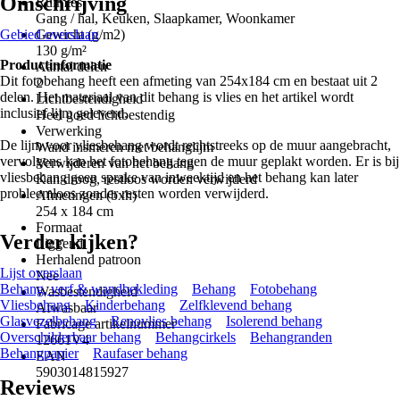
Omschrijving
Ruimtes
Gang / hal, Keuken, Slaapkamer, Woonkamer
Gebied overslaan
Gewicht (g/m2)
130 g/m²
Productinformatie
Aantal delen
Dit fotobehang heeft een afmeting van 254x184 cm en bestaat uit 2
2
delen. Het materiaal van dit behang is vlies en het artikel wordt
Lichtbestendigheid
inclusief lijm geleverd.
Heel goed lichtbestendig
Verwerking
De lijm voor vliesbehang wordt rechtstreeks op de muur aangebracht,
Wand insmeren met behanglijm
vervolgens kan het fotobehang tegen de muur geplakt worden. Er is bij
Verwijderen van het behang
vliesbehang geen sprake van inweektijd en het behang kan later
Kan droog, restloos worden verwijderd
probleemloos zonder resten worden verwijderd.
Afmetingen (bxh)
254 x 184 cm
Formaat
Verder kijken?
Liggend
Herhalend patroon
Lijst overslaan
Nee
Behang, verf & wandbekleding
Behang
Fotobehang
Wasbestendigheid
Vliesbehang
Kinderbehang
Zelfklevend behang
Afwasbaar
Glasvezelbehang
Renovlies behang
Isolerend behang
Fabricage artikelnummer
Overschilderbaar behang
Behangcirkels
Behangranden
12661V4
Behangpapier
Raufaser behang
EAN
5903014815927
Reviews