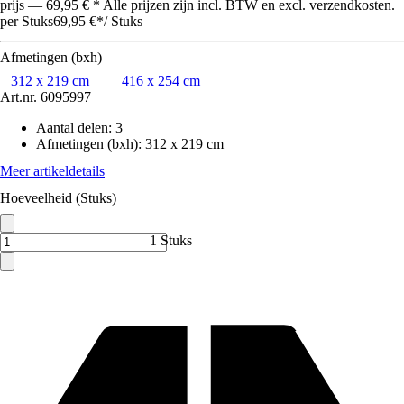
prijs — 69,95 € * Alle prijzen zijn incl. BTW en excl. verzendkosten.
per Stuks
69,95 €
*
/
Stuks
Afmetingen (bxh)
312 x 219 cm
416 x 254 cm
Art.nr.
6095997
Aantal delen
:
3
Afmetingen (bxh)
:
312 x 219 cm
Meer artikeldetails
Hoeveelheid (Stuks)
1 Stuks