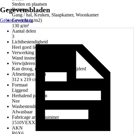
Steden en plaatsen
Gegevensbladen
Ruimtes
Gang / hal, Keuken, Slaapkamer, Woonkamer
Gebied overslaan
Gewicht (g/m2)
130 g/m²
Aantal delen
3
Lichtbestendigheid
Heel goed lichtbestendig
Verwerking
Wand insmeren met behanglijm
Verwijderen van het behang
Kan droog, restloos worden verwijderd
Afmetingen (bxh)
312 x 219 cm
Formaat
Liggend
Herhalend patroon
Nee
Wasbestendigheid
Afwasbaar
Fabricage artikelnummer
1510VEXXL
AKN
R6X6