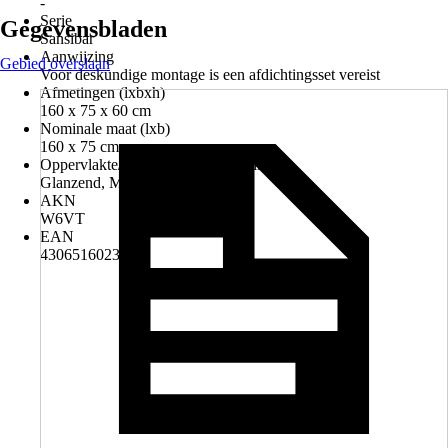
-
Serie
Gegevensbladen
Sansibar
Aanwijzing
Gebied overslaan
Voor deskundige montage is een afdichtingsset vereist
Afmetingen (lxbxh)
160 x 75 x 60 cm
Nominale maat (lxb)
160 x 75 cm
Oppervlakte/Oppervlaktebehandeling
Glanzend, Mat
AKN
W6VT
EAN
4306516023899