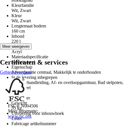
Hoekligbad
Kleurfamilie
Wit, Zwart
Kleur
Wit, Zwart
Lengtemaat bodem
160 cm
Inhoud
220 l
Materiaal
Meer weergeven
Acryl
Materiaalspecificatie
Certificaten & services
Sanitair acryl
Eigenschap
Gebied overslaan
Afvoerpositie centraal, Makkelijk te onderhouden
In de levering inbegrepen
Montagehandleiding, Af- en overloopgarnituur, Bad stelpoten,
Badpaneel
Ruimtes
Badkamer
Gewicht
FSC® N004506
35 kg
Meer informatie:
Uitvoering voor inbouwhoek
www.fsc.org
Links
Fabricage artikelnummer