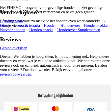
Het FINEVO droogvoer voor gevoelige honden ontziet gevoelige
Verder kijken?
hondenmagen. Het is goed verteerbaar en bevat geen granen.
Eén ding staat vast: zo maakt je het hondenleven weer aantrekkelijk
Lijst overslaan
voor je viervoeter.
Dieren, aquaria & terraria
Honden
Hondenvoer
Hondenbrokken
Natvoer honden
Honden snacks
Hondenvoer Supplementen
Reviews
Gebied overslaan
Doener. We hebben je hoog zitten. En jouw mening ook. Help andere
doeners en vertel wat je van onze artikelen vindt! We controleren onze
reviews ook op echtheid; automatisch en door onze mensen. Betalen
voor reviews? Dat doen we niet. Bekijk eenvoudig al onze
reviewvoorwaarden.
Betaalmogelijkheden