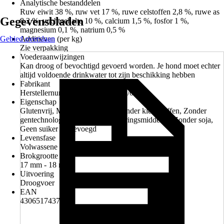
Analytische bestanddelen
Ruw eiwit 38 %, ruw vet 17 %, ruwe celstoffen 2,8 %, ruwe as
Gegevensbladen
8,2 %, vochtgehalte 10 %, calcium 1,5 %, fosfor 1 %,
magnesium 0,1 %, natrium 0,5 %
Gebied overslaan
Additieven (per kg)
Zie verpakking
Voederaanwijzingen
Kan droog of bevochtigd gevoerd worden. Je hond moet echter
altijd voldoende drinkwater tot zijn beschikking hebben
Fabrikant
Herstellernummer: CZ 800175-01/02/03
Eigenschap
Glutenvrij, Met antioxidanten, Zonder kleurstoffen, Zonder
gentechnologie, Zonder conserveringsmiddelen, Zonder soja,
Geen suiker toegevoegd
Levensfase
Volwassene
Brokgrootte
17 mm - 18 mm
Uitvoering
Droogvoer
EAN
4306517437817