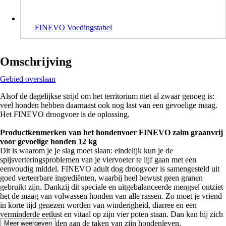
FINEVO Voedingstabel
Omschrijving
Gebied overslaan
Alsof de dagelijkse strijd om het territorium niet al zwaar genoeg is:
veel honden hebben daarnaast ook nog last van een gevoelige maag.
Het FINEVO droogvoer is de oplossing.
Productkenmerken van het hondenvoer FINEVO zalm graanvrij
voor gevoelige honden 12 kg
Dit is waarom je je slag moet slaan: eindelijk kun je de
spijsverteringsproblemen van je viervoeter te lijf gaan met een
eenvoudig middel. FINEVO adult dog droogvoer is samengesteld uit
goed verteerbare ingrediënten, waarbij heel bewust geen granen
gebruikt zijn. Dankzij dit speciale en uitgebalanceerde mengsel ontziet
het de maag van volwassen honden van alle rassen. Zo moet je vriend
in korte tijd genezen worden van winderigheid, diarree en een
verminderde eetlust en vitaal op zijn vier poten staan. Dan kan hij zich
weer volledig wijden aan de taken van zijn hondenleven.
Meer weergeven