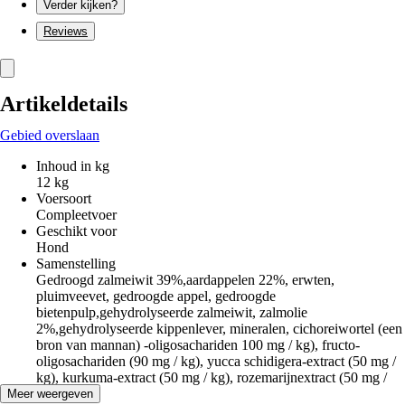
Verder kijken?
Reviews
Artikeldetails
Gebied overslaan
Inhoud in kg
12 kg
Voersoort
Compleetvoer
Geschikt voor
Hond
Samenstelling
Gedroogd zalmeiwit 39%,aardappelen 22%, erwten,
pluimveevet, gedroogde appel, gedroogde
bietenpulp,gehydrolyseerde zalmeiwit, zalmolie
2%,gehydrolyseerde kippenlever, mineralen, cichoreiwortel (een
bron van mannan) -oligosachariden 100 mg / kg), fructo-
oligosachariden (90 mg / kg), yucca schidigera-extract (50 mg /
kg), kurkuma-extract (50 mg / kg), rozemarijnextract (50 mg /
kg).
Meer weergeven