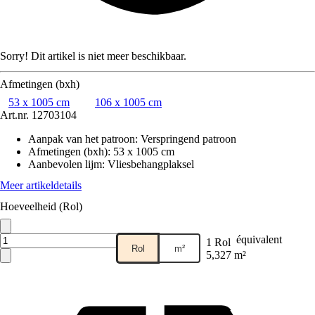
Sorry! Dit artikel is niet meer beschikbaar.
Afmetingen (bxh)
53 x 1005 cm
106 x 1005 cm
Art.nr.
12703104
Aanpak van het patroon
:
Verspringend patroon
Afmetingen (bxh)
:
53 x 1005 cm
Aanbevolen lijm
:
Vliesbehangplaksel
Meer artikeldetails
Hoeveelheid (Rol)
équivalent
1 Rol
Rol
m²
5,327 m²