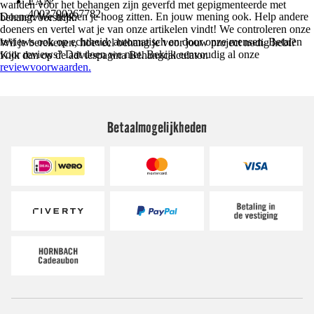
EAN
wanden vóór het behangen zijn geverfd met gepigmenteerde met
4002790267782
Doener. We hebben je hoog zitten. En jouw mening ook. Help andere
behangvoorstrijk.
doeners en vertel wat je van onze artikelen vindt! We controleren onze
reviews ook op echtheid; automatisch en door onze mensen. Betalen
Wil je berekenen, hoeveel behang je voor jouw project nodig hebt?
voor reviews? Dat doen we niet. Bekijk eenvoudig al onze
Kijk dan op de adviespagina Behangcalculator.
reviewvoorwaarden.
Betaalmogelijkheden