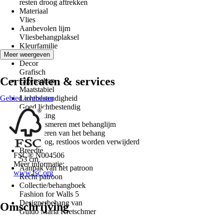
resten droog aftrekken
Materiaal
Vlies
Aanbevolen lijm
Vliesbehangplaksel
Kleurfamilie
Beige
Meer weergeven
Decor
Grafisch
Certificaten & services
Eigenschap
Maatstabiel
Gebied overslaan
Lichtbestendigheid
Goed lichtbestendig
Verwerking
Wand insmeren met behanglijm
Verwijderen van het behang
Kan droog, restloos worden verwijderd
Breedte
FSC® N004506
53 cm
Meer informatie:
Aanpak van het patroon
www.fsc.org
Recht patroon
Collectie/behangboek
Fashion for Walls 5
Designerbehang van
Omschrijving
Guido Maria Kretschmer