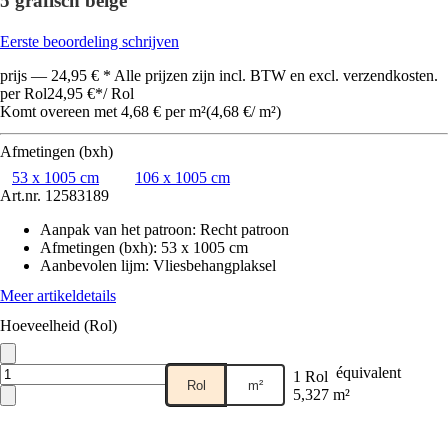
5 grafisch beige
Eerste beoordeling schrijven
prijs — 24,95 € * Alle prijzen zijn incl. BTW en excl. verzendkosten.
per Rol
24,95 €
*
/
Rol
Komt overeen met 4,68 € per m²
(
4,68 €
/
m²
)
Afmetingen (bxh)
53 x 1005 cm
106 x 1005 cm
Art.nr.
12583189
Aanpak van het patroon
:
Recht patroon
Afmetingen (bxh)
:
53 x 1005 cm
Aanbevolen lijm
:
Vliesbehangplaksel
Meer artikeldetails
Hoeveelheid (Rol)
équivalent
1 Rol
Rol
m²
5,327 m²