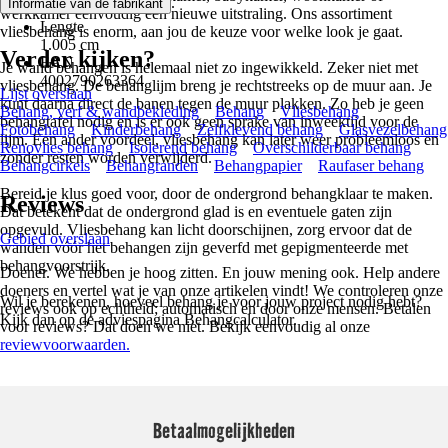
.
Informatie van de fabrikant
10523-02
werkkamer eenvoudig een nieuwe uitstraling. Ons assortiment
Lengte
vliesbehang is enorm, aan jou de keuze voor welke look je gaat.
1.005 cm
Verder kijken?
EAN
Je wand behangen is helemaal niet zo ingewikkeld. Zeker niet met
4002790263364
vliesbehang. De behanglijm breng je rechtstreeks op de muur aan. Je
Lijst overslaan
kunt daarna direct de banen tegen de muur plakken. Zo heb je geen
Behang, verf & wandbekleding
Behang
Vliesbehang
behangtafel nodig en is er ook geen sprake van inweektijd voor de
Fotobehang
Kinderbehang
Zelfklevend behang
Glasvezelbehang
lijm. Een ander voordeel, vliesbehang kan later weer probleemloos en
Renovlies behang
Isolerend behang
Overschilderbaar behang
zonder resten worden verwijderd.
Behangcirkels
Behangranden
Behangpapier
Raufaser behang
Bereid je klus goed voor, door de ondergrond behangklaar te maken.
Reviews
Dat betekent dat de ondergrond glad is en eventuele gaten zijn
opgevuld. Vliesbehang kan licht doorschijnen, zorg ervoor dat de
Gebied overslaan
wanden vóór het behangen zijn geverfd met gepigmenteerde met
behangvoorstrijk.
Doener. We hebben je hoog zitten. En jouw mening ook. Help andere
doeners en vertel wat je van onze artikelen vindt! We controleren onze
Wil je berekenen, hoeveel behang je voor jouw project nodig hebt?
reviews ook op echtheid; automatisch en door onze mensen. Betalen
Kijk dan op de adviespagina Behangcalculator.
voor reviews? Dat doen we niet. Bekijk eenvoudig al onze
reviewvoorwaarden.
Betaalmogelijkheden