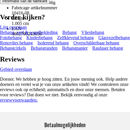
.
Informatie van de fabrikant
Uitermate wasbestendig
Fabricage artikelnummer
10416-08
Verder kijken?
Lengte
1.005 cm
Lijst overslaan
EAN
Behang, verf & wandbekleding
Behang
Vliesbehang
4002790243656
Fotobehang
Kinderbehang
Zelfklevend behang
Glasvezelbehang
Renovlies behang
Isolerend behang
Overschilderbaar behang
Behangcirkels
Behangranden
Behangpapier
Raufaser behang
Reviews
Gebied overslaan
Doener. We hebben je hoog zitten. En jouw mening ook. Help andere
doeners en vertel wat je van onze artikelen vindt! We controleren onze
reviews ook op echtheid; automatisch en door onze mensen. Betalen
voor reviews? Dat doen we niet. Bekijk eenvoudig al onze
reviewvoorwaarden.
Betaalmogelijkheden