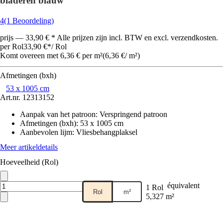
bladeren blauw
4
(1 Beoordeling)
prijs — 33,90 € * Alle prijzen zijn incl. BTW en excl. verzendkosten.
per Rol
33,90 €
*
/
Rol
Komt overeen met 6,36 € per m²
(
6,36 €
/
m²
)
Afmetingen (bxh)
53 x 1005 cm
Art.nr.
12313152
Aanpak van het patroon
:
Verspringend patroon
Afmetingen (bxh)
:
53 x 1005 cm
Aanbevolen lijm
:
Vliesbehangplaksel
Meer artikeldetails
Hoeveelheid (Rol)
équivalent
1 Rol
Rol
m²
5,327 m²