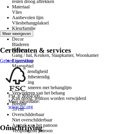
resten droog aftrekken
Materiaal
Vlies
Aanbevolen lijm
Vliesbehangplaksel
Kleurfamilie
Blauw
Meer weergeven
Decor
Bladeren
Certificaten & services
Ruimtes
Gang / hal, Keuken, Slaapkamer, Woonkamer
Gebied overslaan
Eigenschap
Maatstabiel
Lichtbestendigheid
Goed lichtbestendig
Verwerking
Wand insmeren met behanglijm
Verwijderen van het behang
FSC® N004506
Kan droog, restloos worden verwijderd
Meer informatie:
Breedte
www.fsc.org
53 cm
Overschilderbaar
Niet overschilderbaar
Aanpak van het patroon
Omschrijving
Verspringend patroon