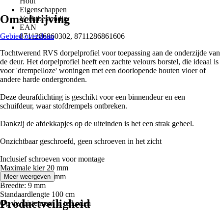
Hout
Eigenschappen
Omschrijving
Vochtbestendig
EAN
Gebied overslaan
8711286860302, 8711286861606
Tochtwerend RVS dorpelprofiel voor toepassing aan de onderzijde van
de deur. Het dorpelprofiel heeft een zachte velours borstel, die ideaal is
voor 'drempelloze' woningen met een doorlopende houten vloer of
andere harde ondergronden.
Deze deurafdichting is geschikt voor een binnendeur en een
schuifdeur, waar stofdrempels ontbreken.
Dankzij de afdekkapjes op de uiteinden is het een strak geheel.
Onzichtbaar geschroefd, geen schroeven in het zicht
Inclusief schroeven voor montage
Maximale kier 20 mm
Totale hoogte 36 mm
Meer weergeven
Breedte: 9 mm
Standaardlengte 100 cm
Productveiligheid
Op de juiste maat in te korten