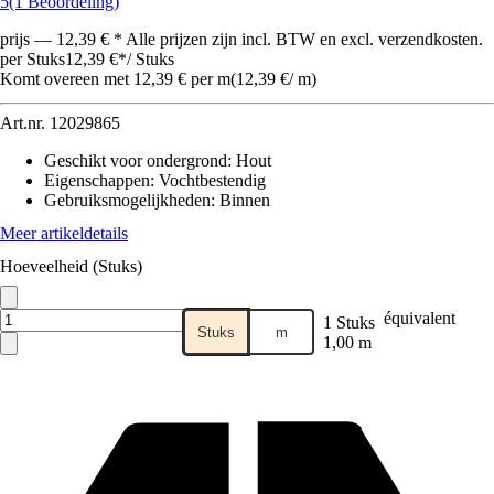
5
(1 Beoordeling)
prijs — 12,39 € * Alle prijzen zijn incl. BTW en excl. verzendkosten.
per Stuks
12,39 €
*
/
Stuks
Komt overeen met 12,39 € per m
(
12,39 €
/
m
)
Art.nr.
12029865
Geschikt voor ondergrond
:
Hout
Eigenschappen
:
Vochtbestendig
Gebruiksmogelijkheden
:
Binnen
Meer artikeldetails
Hoeveelheid (Stuks)
équivalent
1 Stuks
Stuks
m
1,00 m