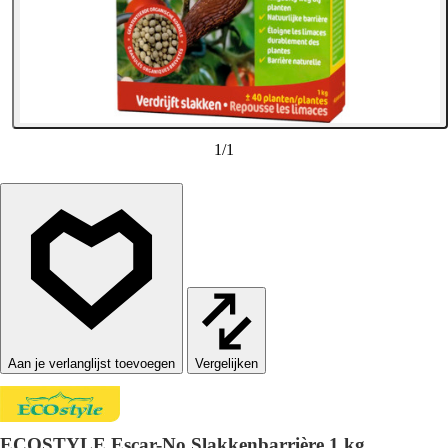
1
/
1
Vergelijken
ECOSTYLE Escar-No Slakkenbarrière 1 kg