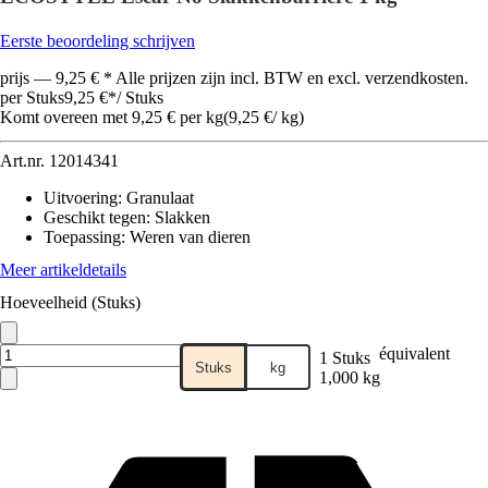
Eerste beoordeling schrijven
prijs — 9,25 € * Alle prijzen zijn incl. BTW en excl. verzendkosten.
per Stuks
9,25 €
*
/
Stuks
Komt overeen met 9,25 € per kg
(
9,25 €
/
kg
)
Art.nr.
12014341
Uitvoering
:
Granulaat
Geschikt tegen
:
Slakken
Toepassing
:
Weren van dieren
Meer artikeldetails
Hoeveelheid (Stuks)
équivalent
1 Stuks
Stuks
kg
1,000 kg