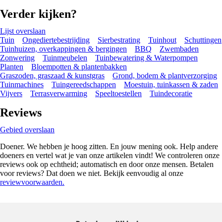
Verder kijken?
Lijst overslaan
Tuin
Ongediertebestrijding
Sierbestrating
Tuinhout
Schuttingen
Tuinhuizen, overkappingen & bergingen
BBQ
Zwembaden
Zonwering
Tuinmeubelen
Tuinbewatering & Waterpompen
Planten
Bloempotten & plantenbakken
Graszoden, graszaad & kunstgras
Grond, bodem & plantverzorging
Tuinmachines
Tuingereedschappen
Moestuin, tuinkassen & zaden
Vijvers
Terrasverwarming
Speeltoestellen
Tuindecoratie
Reviews
Gebied overslaan
Doener. We hebben je hoog zitten. En jouw mening ook. Help andere
doeners en vertel wat je van onze artikelen vindt! We controleren onze
reviews ook op echtheid; automatisch en door onze mensen. Betalen
voor reviews? Dat doen we niet. Bekijk eenvoudig al onze
reviewvoorwaarden.