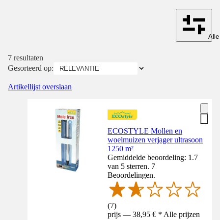
Alle
7 resultaten
Gesorteerd op:
Artikellijst overslaan
ECOSTYLE Mollen en
woelmuizen verjager ultrasoon
1250 m²
Gemiddelde beoordeling: 1.7
van 5 sterren. 7
Beoordelingen.
(
7
)
prijs — 38,95 € * Alle prijzen