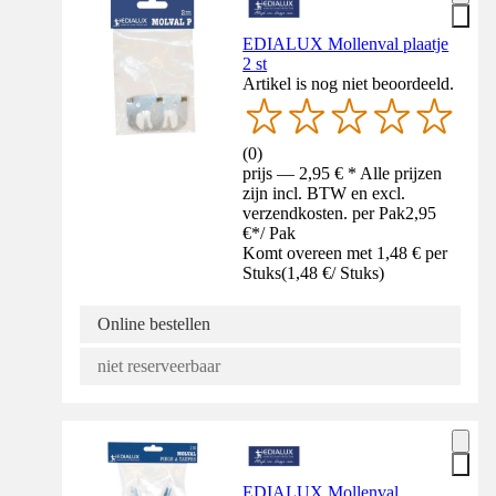
EDIALUX Mollenval plaatje
2 st
Artikel is nog niet beoordeeld.
(
0
)
prijs — 2,95 € * Alle prijzen
zijn incl. BTW en excl.
verzendkosten. per Pak
2,95
€
*
/
Pak
Komt overeen met 1,48 € per
Stuks
(
1,48 €
/
Stuks
)
Online bestellen
niet reserveerbaar
EDIALUX Mollenval