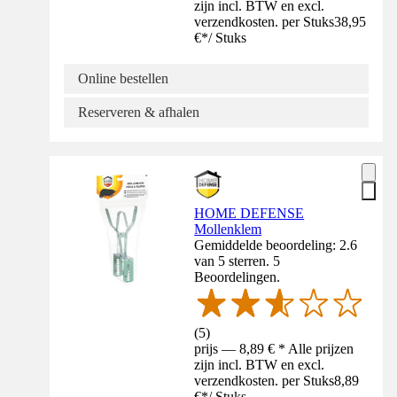
zijn incl. BTW en excl.
verzendkosten. per Stuks
38,95
€
*
/
Stuks
Online bestellen
Reserveren & afhalen
HOME DEFENSE
Mollenklem
Gemiddelde beoordeling: 2.6
van 5 sterren. 5
Beoordelingen.
(
5
)
prijs — 8,89 € * Alle prijzen
zijn incl. BTW en excl.
verzendkosten. per Stuks
8,89
€
*
/
Stuks