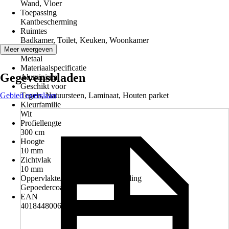
Wand, Vloer
Toepassing
Kantbescherming
Ruimtes
Badkamer, Toilet, Keuken, Woonkamer
Materiaal
Meer weergeven
Metaal
Materiaalspecificatie
Gegevensbladen
Aluminium
Geschikt voor
Gebied overslaan
Tegels, Natuursteen, Laminaat, Houten parket
Kleurfamilie
Wit
Profiellengte
300 cm
Hoogte
10 mm
Zichtvlak
10 mm
Oppervlakte/Oppervlaktebehandeling
Gepoedercoat
EAN
4018448006528