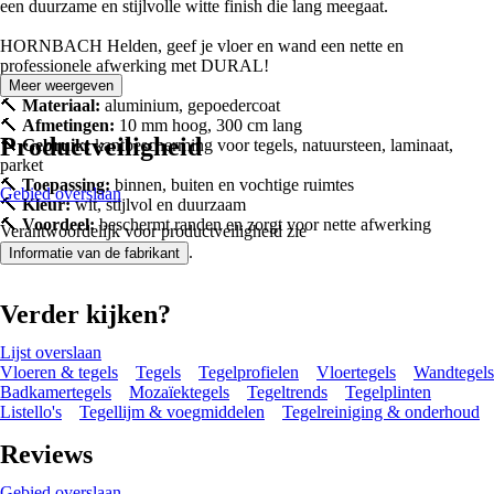
een duurzame en stijlvolle witte finish die lang meegaat.
HORNBACH Helden, geef je vloer en wand een nette en
professionele afwerking met DURAL!
Meer weergeven
🔨
Materiaal:
aluminium, gepoedercoat
🔨
Afmetingen:
10 mm hoog, 300 cm lang
Productveiligheid
🔨
Gebruik:
kantbescherming voor tegels, natuursteen, laminaat,
parket
🔨
Toepassing:
binnen, buiten en vochtige ruimtes
Gebied overslaan
🔨
Kleur:
wit, stijlvol en duurzaam
🔨
Voordeel:
beschermt randen en zorgt voor nette afwerking
Verantwoordelijk voor productveiligheid zie
.
Informatie van de fabrikant
Verder kijken?
Lijst overslaan
Vloeren & tegels
Tegels
Tegelprofielen
Vloertegels
Wandtegels
Badkamertegels
Mozaïektegels
Tegeltrends
Tegelplinten
Listello's
Tegellijm & voegmiddelen
Tegelreiniging & onderhoud
Reviews
Gebied overslaan