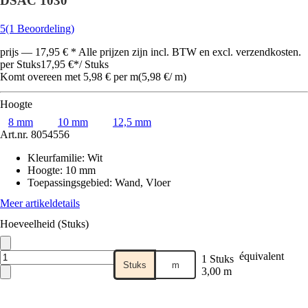
DSAC 1030
5
(1 Beoordeling)
prijs — 17,95 € * Alle prijzen zijn incl. BTW en excl. verzendkosten.
per Stuks
17,95 €
*
/
Stuks
Komt overeen met 5,98 € per m
(
5,98 €
/
m
)
Hoogte
8 mm
10 mm
12,5 mm
Art.nr.
8054556
Kleurfamilie
:
Wit
Hoogte
:
10 mm
Toepassingsgebied
:
Wand, Vloer
Meer artikeldetails
Hoeveelheid (Stuks)
équivalent
1 Stuks
Stuks
m
3,00 m