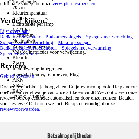
Kabellengte
informatie vind je bij onze
verwijderingsdiensten
.
70 cm
Kleurtemperatuur
4.200 K
Verder kijken?
Lichtsterkte per lamp
1.421 lm
Lijst overslaan
Lichtkleur
Badkamer & sanitair
Badkamerspiegels
Spiegels met verlichting
Neutraalwit
Spiegels zonder verlichting
Make-up spiegel
Advies voor afvoer
Badkamerspiegel toebehoren
Spiegels met verwarming
Volg de instructies voor verwijdering.
Spiegelverwarming
Kleur lijst
Zwart
Reviews
In de levering inbegrepen
Spiegel, Houder, Schroeven, Plug
Gebied overslaan
AKN
XRC2
Doener. We hebben je hoog zitten. En jouw mening ook. Help andere
EAN
doeners en vertel wat je van onze artikelen vindt! We controleren onze
4250312118917
reviews ook op echtheid; automatisch en door onze mensen. Betalen
voor reviews? Dat doen we niet. Bekijk eenvoudig al onze
reviewvoorwaarden.
Betaalmogelijkheden