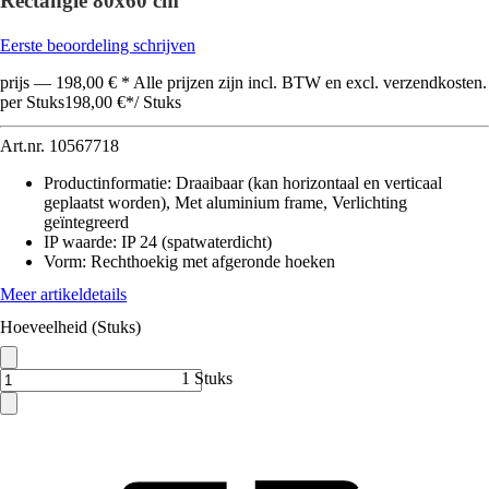
Rectangle 80x60 cm
Eerste beoordeling schrijven
prijs — 198,00 € * Alle prijzen zijn incl. BTW en excl. verzendkosten.
per Stuks
198,00 €
*
/
Stuks
Art.nr.
10567718
Productinformatie
:
Draaibaar (kan horizontaal en verticaal
geplaatst worden), Met aluminium frame, Verlichting
geïntegreerd
IP waarde
:
IP 24 (spatwaterdicht)
Vorm
:
Rechthoekig met afgeronde hoeken
Meer artikeldetails
Hoeveelheid (Stuks)
1 Stuks