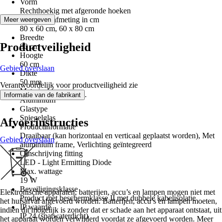
Vorm
Rechthoekig met afgeronde hoeken
Nominale afmeting in cm
Meer weergeven
80 x 60 cm, 60 x 80 cm
Breedte
Productveiligheid
80 cm
Hoogte
60 cm
Gebied overslaan
Dikte
50 mm
Verantwoordelijk voor productveiligheid zie
Materiaal frame
.
Informatie van de fabrikant
Aluminium
Glastype
Spiegelglas
Afvoerinstructies
Productinformatie
Draaibaar (kan horizontaal en verticaal geplaatst worden), Met
Gebied overslaan
aluminium frame, Verlichting geïntegreerd
Omschrijving fitting
LED - Light Ermitting Diode
Max. wattage
19 W
Beveiligingsklasse
Elektronische apparaten, batterijen, accu’s en lampen mogen niet met
Product met beschermklasse II met dubbele kabelisolatie
het huisafval afgevoerd worden. Batterijen, accu’s en lampen moeten,
IP waarde
indien dit mogelijk is zonder dat er schade aan het apparaat ontstaat, uit
IP 24 (spatwaterdicht)
het apparaat worden verwijderd voordat ze afgevoerd worden. Meer