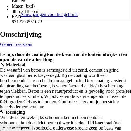
Binnen
Maten (bxd)
38.5 x 18.5 cm
Aanwijzingen voor het gebruik
EAN
8712793551073
Omschrijving
Gebied overslaan
Let op, door de coating kan de kleur van de fontein afwijken ten
opzichte van de afbeelding.
🔨
Materiaal
De wastafel van beton is samengesteld uit zand, cement en grind
waaraan glasfiber is toegevoegd. Bij de coating wordt een
beschermende laag op het beton aangebracht. Deze coating versterkt
de uitstraling van het beton, is waterafstotend en biedt bescherming
tegen vlekken. Beton is een natuurproduct en is gevoelig voor grote(re)
temperatuurverschillen. Wij adviseren de watertemperatuur tussen de
0-60 graden Celsius te houden. Controleer hiervoor je ingestelde
ketel/boiler temperatuur.
🔨
Reiniging
Wij adviseren wekelijks schoonmaken met een neutraal
schoonmaakmiddel. Met neutraal wordt bedoeld PH-neutraal (met
weinig zuren). Bijvoorbeeld ouderwetse groene zeep op basis van
Meer weergeven