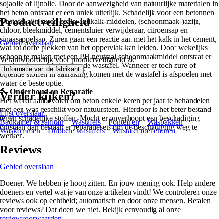
sojaolie of lijnolie. Door de aanwezigheid van natuurlijke materialen in
het beton ontstaat er een uniek uiterlijk. Schadelijk voor een betonnen
Productveiligheid
wastafel zijn zuren zoals: antikalk-middelen, (schoonmaak-)azijn,
chloor, bleekmiddel, cementsluier verwijderaar, citroensap en
sinaasappelsap. Zuren gaan een reactie aan met het kalk in het cement,
Gebied overslaan
wat tot doffe plekken van het oppervlak kan leiden. Door wekelijks
schoon te maken met een PH neutraal schoonmaakmiddel ontstaat er
Verantwoordelijk voor productveiligheid zie
een beschermende laag op de wastafel. Wanneer er toch zure of
.
Informatie van de fabrikant
bijtende stoffen in aanraking komen met de wastafel is afspoelen met
water de beste optie.
🔨
Onderhoud en Reparatie
Verder kijken?
Het wordt aanbevolen om beton enkele keren per jaar te behandelen
met een was geschikt voor natuursteen. Hierdoor is het beter bestand
Lijst overslaan
tegen schadelijke stoffen. Mocht er onverhoopt een beschadiging
Badkamer & sanitair
Wastafels
Fonteinen
Wasbakken
ontstaan dan bestaan er reparatiesets om de beschadiging weg te
Waskommen
Dubbele wastafels
Wastafel toebehoren
werken.
Reviews
Gebied overslaan
Doener. We hebben je hoog zitten. En jouw mening ook. Help andere
doeners en vertel wat je van onze artikelen vindt! We controleren onze
reviews ook op echtheid; automatisch en door onze mensen. Betalen
voor reviews? Dat doen we niet. Bekijk eenvoudig al onze
reviewvoorwaarden.