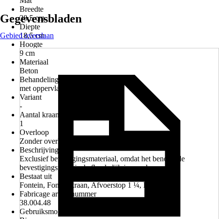
Mat
Breedte
Gegevensbladen
38,5 cm
Diepte
Gebied overslaan
18,5 cm
Hoogte
9 cm
Materiaal
Beton
Behandeling
met oppervlaktebehandeling
Variant
-
Aantal kraangaten
1
Overloop
Zonder overloop
Beschrijving
Exclusief bevestigingsmateriaal, omdat het benodigde
bevestigingsmateriaal afhankelijk is van de wand.
Bestaat uit
Fontein, Fonteinkraan, Afvoerstop 1 ¼, Designsifon
Fabricage artikelnummer
38.004.48
Gebruiksmogelijkheden