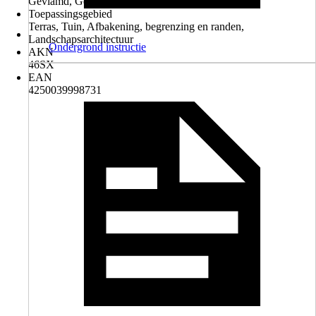
Gevlamd, Geïmpregneerd
Toepassingsgebied
Terras, Tuin, Afbakening, begrenzing en randen,
Landschapsarchitectuur
Ondergrond instructie
AKN
46SX
EAN
4250039998731