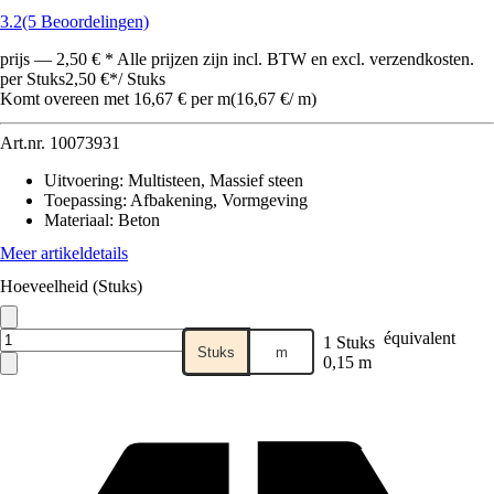
3.2
(5 Beoordelingen)
prijs — 2,50 € * Alle prijzen zijn incl. BTW en excl. verzendkosten.
per Stuks
2,50 €
*
/
Stuks
Komt overeen met 16,67 € per m
(
16,67 €
/
m
)
Art.nr.
10073931
Uitvoering
:
Multisteen, Massief steen
Toepassing
:
Afbakening, Vormgeving
Materiaal
:
Beton
Meer artikeldetails
Hoeveelheid (Stuks)
équivalent
1 Stuks
Stuks
m
0,15 m