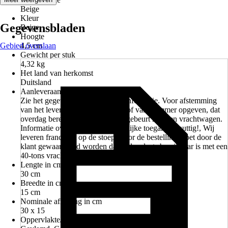
Beige
Kleur
Gegevensbladen
Beige
Hoogte
Gebied overslaan
4,5 cm
Gewicht per stuk
4,32 kg
Het land van herkomst
Duitsland
Aanleveraanwijzing
Zie het gegevensblad voor meer informatie. Voor afstemming
van het levermoment een mobiel of vast nummer opgeven, dat
overdag bereikbaar is., Levering gebeurt met een vrachtwagen.
Informatie over obstakels of moeilijke toegang is nuttig!, Wij
leveren franco tot op de stoep, Voor de bestelling moet door de
klant gewaarborgd worden dat de losplaats bereikbaar is met een
40-tons vrachtwagen.
Lengte in cm
30 cm
Breedte in cm
15 cm
Nominale afmeting in cm
30 x 15
Oppervlakte/Oppervlaktebehandeling