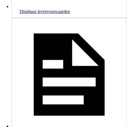
Diephaus levervoorwaarden