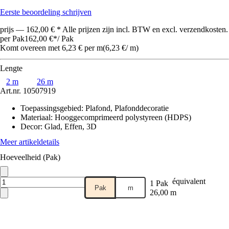
Eerste beoordeling schrijven
prijs — 162,00 € * Alle prijzen zijn incl. BTW en excl. verzendkosten.
per Pak
162,00 €
*
/
Pak
Komt overeen met 6,23 € per m
(
6,23 €
/
m
)
Lengte
2 m
26 m
Art.nr.
10507919
Toepassingsgebied
:
Plafond, Plafonddecoratie
Materiaal
:
Hooggecomprimeerd polystyreen (HDPS)
Decor
:
Glad, Effen, 3D
Meer artikeldetails
Hoeveelheid (Pak)
équivalent
1 Pak
Pak
m
26,00 m