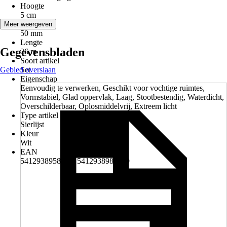
Hoogte
5 cm
Breedte
Meer weergeven
50 mm
Lengte
Gegevensbladen
26 m
Soort artikel
Gebied overslaan
Set
Eigenschap
Eenvoudig te verwerken, Geschikt voor vochtige ruimtes,
Vormstabiel, Glad oppervlak, Laag, Stootbestendig, Waterdicht,
Overschilderbaar, Oplosmiddelvrij, Extreem licht
Type artikel
Sierlijst
Kleur
Wit
EAN
5412938958714, 5412938986519