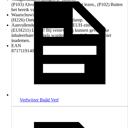
(P103) Alvorens te gebruiken, het etiket lezen., (P102) Buiten
het bereik van kinderen houden.
Waarschuwingen (H-zinnen)
(H226) Ontvlambare vloeistof en damp.
Aanvullende gevarenkenmerken (EUH-zinnen)
(EUH211) Let op! Bij verneveling kunnen gevaarlijke
inhaleerbare druppels worden gevormd. Spuitnevel niet
inademen.
EAN
8717119140924
Verfwijzer Build Verf