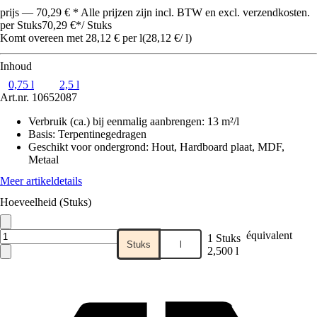
prijs — 70,29 € * Alle prijzen zijn incl. BTW en excl. verzendkosten.
per Stuks
70,29 €
*
/
Stuks
Komt overeen met 28,12 € per l
(
28,12 €
/
l
)
Inhoud
0,75 l
2,5 l
Art.nr.
10652087
Verbruik (ca.) bij eenmalig aanbrengen
:
13 m²/l
Basis
:
Terpentinegedragen
Geschikt voor ondergrond
:
Hout, Hardboard plaat, MDF,
Metaal
Meer artikeldetails
Hoeveelheid (Stuks)
équivalent
1 Stuks
Stuks
l
2,500 l