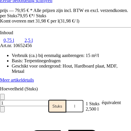
Eerste beoordeling schrijven
prijs — 79,95 € * Alle prijzen zijn incl. BTW en excl. verzendkosten.
per Stuks
79,95 €
*
/
Stuks
Komt overeen met 31,98 € per l
(
31,98 €
/
l
)
Inhoud
0,75 l
2,5 l
Art.nr.
10652456
Verbruik (ca.) bij eenmalig aanbrengen
:
15 m²/l
Basis
:
Terpentinegedragen
Geschikt voor ondergrond
:
Hout, Hardboard plaat, MDF,
Metaal
Meer artikeldetails
Hoeveelheid (Stuks)
équivalent
1 Stuks
Stuks
l
2,500 l