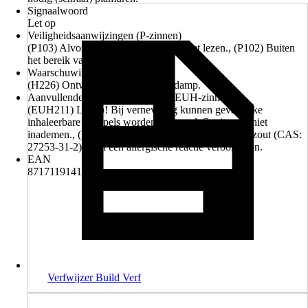
Signaalwoord
Let op
Veiligheidsaanwijzingen (P-zinnen)
(P103) Alvorens te gebruiken, het etiket lezen., (P102) Buiten
het bereik van kinderen houden.
Waarschuwingen (H-zinnen)
(H226) Ontvlambare vloeistof en damp.
Aanvullende gevarenkenmerken (EUH-zinnen)
(EUH211) Let op! Bij verneveling kunnen gevaarlijke
inhaleerbare druppels worden gevormd. Spuitnevel niet
inademen., (EUH208) Bevat neodecaanzuur, kobaltzout (CAS:
27253-31-2). Kan een allergische reactie veroorzaken.
EAN
8717119141402
Verfwijzer Build Verf