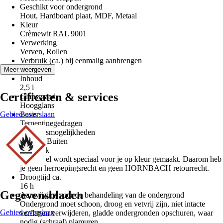
Geschikt voor ondergrond
Hout, Hardboard plaat, MDF, Metaal
Kleur
Crèmewit RAL 9001
Verwerking
Verven, Rollen
Verbruik (ca.) bij eenmalig aanbrengen
15 m²/l
Meer weergeven
Inhoud
2,5 l
Certificaten & services
Glansgraad
Hoogglans
Gebied overslaan
Basis
Terpentinegedragen
Gebruiksmogelijkheden
Binnen, Buiten
Kenmerk
Dit artikel wordt speciaal voor je op kleur gemaakt. Daarom heb
je geen herroepingsrecht en geen HORNBACH retourrecht.
Droogtijd ca.
16 h
Gegevensbladen
Aanwijzing voor de behandeling van de ondergrond
Ondergrond moet schoon, droog en vetvrij zijn, niet intacte
Gebied overslaan
verflagen verwijderen, gladde ondergronden opschuren, waar
nodig (schraal) plamuren.