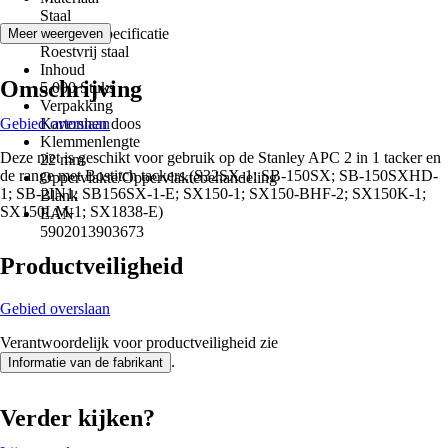
Staal
Materiaalspecificatie
Meer weergeven
Roestvrij staal
Inhoud
Omschrijving
5.000 Stuks
Verpakking
Gebied overslaan
Kartonnen doos
Klemmenlengte
Deze niet is geschikt voor gebruik op de Stanley APC 2 in 1 tacker en
22 mm
de range met Bostitch tackers.(S32SX-1; SB-150SX; SB-150SXHD-
Oppervlakte/Oppervlaktebehandeling
1; SB-2IN1; SB156SX-1-E; SX150-1; SX150-BHF-2; SX150K-1;
Blank
SX150LM-1; SX1838-E)
EAN
5902013903673
Productveiligheid
Gebied overslaan
Verantwoordelijk voor productveiligheid zie
.
Informatie van de fabrikant
Verder kijken?