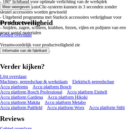
- 180° lichtband voor optimale verlichting van de werkplek
- Met het Bosch AutoClic-systeem kunnen in 3 seconden zonder
Meer weergeven
sleutel accessoires worden gewisseld
- Uitgebreid programma met Starlock accessoires verkrijgbaar voor
Productveiligheid
meerdere toepassingen
- Snijden, zagen, schuren, krabben, frezen, vijlen en polijsten van een
groot aantal materialen
Gebied overslaan
Verantwoordelijk voor productveiligheid zie
.
Informatie van de fabrikant
Verder kijken?
Lijst overslaan
Machines, gereedschap & werkplaats
Elektrisch gereedschap
Accu platforms
Accu platform Bosch
Accu platform Bosch Professional
Accu platform Einhell
Accu platform Gardena
Accu platform Hikoki
Accu platform Makita
Accu platform Metabo
Accu platform Pattfield
Accu platform Worx
Accu platform Stihl
Reviews
Gebied overslaan