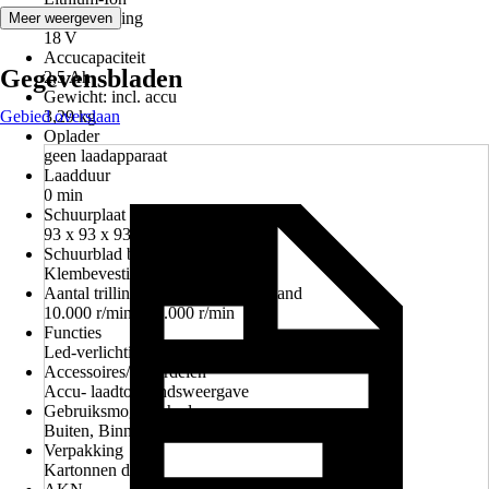
Accuspanning
Meer weergeven
18 V
Accucapaciteit
Gegevensbladen
2,5 Ah
Gewicht: incl. accu
Gebied overslaan
3,29 kg
Oplader
geen laadapparaat
Laadduur
0 min
Schuurplaat maat
93 x 93 x 93 mm
Schuurblad bevestiging
Klembevestiging
Aantal trillingen in onbelaste toestand
10.000 r/min - 20.000 r/min
Functies
Led-verlichting, Elektronica
Accessoires/onderdelen
Accu- laadtoestandsweergave
Gebruiksmogelijkheden
Buiten, Binnen
Verpakking
Kartonnen doos