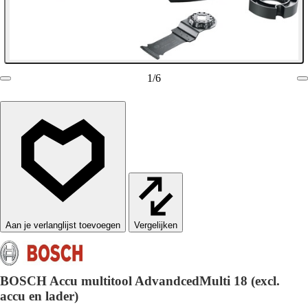
1
/
6
Vergelijken
BOSCH Accu multitool AdvandcedMulti 18 (excl.
accu en lader)