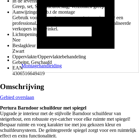
In de levering inbegrepen
Greep, set, Schuifdeurbeslag, Verzonken greep, set
Aanwijzingen m.b.t de montage
Gebruik voor de montage onze montageservice door een
professional. Informeer vrijblijvend bij onze gespecialiseerde
verkopers in de winkel.
Lichtopening
Nee
Beslagkleur
Zwart
Oppervlakte/Oppervlaktebehandeling
Gebeitst, Geschaafd
Montagehandleiding
EAN
4306516649419
Omschrijving
Gebied overslaan
Pertura Barndoor schuifdeur met spiegel
Upgrade je interieur met de stijlvolle Barndoor schuifdeur van
steigerhout, een robuuste eye-catcher voor elke ruimte met spiegel!
Bespaar ruimte en voeg karakter toe met jou gekozen kleur en
schuifdeursysteem. De geïntegreerde spiegel zorgt voor een ruimtelijk
effect en extra functionaliteit.