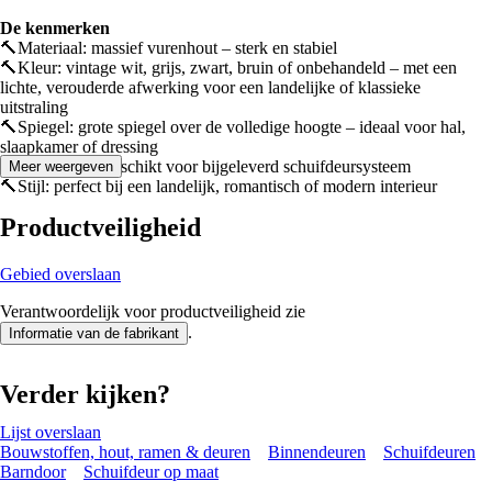
De kenmerken
🔨Materiaal: massief vurenhout – sterk en stabiel
🔨Kleur: vintage wit, grijs, zwart, bruin of onbehandeld – met een
lichte, verouderde afwerking voor een landelijke of klassieke
uitstraling
🔨Spiegel: grote spiegel over de volledige hoogte – ideaal voor hal,
slaapkamer of dressing
🔨Toepassing: geschikt voor bijgeleverd schuifdeursysteem
Meer weergeven
🔨Stijl: perfect bij een landelijk, romantisch of modern interieur
Productveiligheid
Gebied overslaan
Verantwoordelijk voor productveiligheid zie
.
Informatie van de fabrikant
Verder kijken?
Lijst overslaan
Bouwstoffen, hout, ramen & deuren
Binnendeuren
Schuifdeuren
Barndoor
Schuifdeur op maat