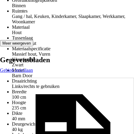
Gebruiksmogelijkheden
Binnen
Ruimtes
Gang / hal, Keuken, Kinderkamer, Slaapkamer, Werkkamer,
Woonkamer
Materiaal
Hout
Tussenlaag
Massief hout
Meer weergeven
Materiaalspecificatie
Massief hout, Vuren
Gegevensbladen
Kleurfamilie
Zwart
Gebied overslaan
Motief
Barn Door
Draairichting
Links/rechts te gebruiken
Breedte
100 cm
Hoogte
235 cm
Dikte
40 mm
Deurgewicht ca.
40 kg