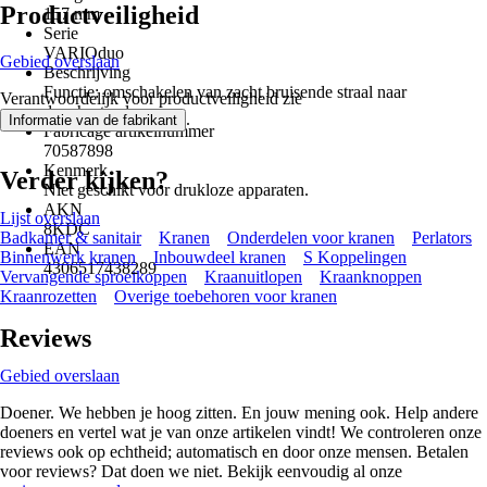
Productveiligheid
157 mm
Serie
VARIOduo
Gebied overslaan
Beschrijving
Functie: omschakelen van zacht bruisende straal naar
Verantwoordelijk voor productveiligheid zie
douchestraal
.
Informatie van de fabrikant
Fabricage artikelnummer
70587898
Kenmerk
Verder kijken?
Niet geschikt voor drukloze apparaten.
AKN
Lijst overslaan
8KDC
Badkamer & sanitair
Kranen
Onderdelen voor kranen
Perlators
EAN
Binnenwerk kranen
Inbouwdeel kranen
S Koppelingen
4306517438289
Vervangende sproeikoppen
Kraanuitlopen
Kraanknoppen
Kraanrozetten
Overige toebehoren voor kranen
Reviews
Gebied overslaan
Doener. We hebben je hoog zitten. En jouw mening ook. Help andere
doeners en vertel wat je van onze artikelen vindt! We controleren onze
reviews ook op echtheid; automatisch en door onze mensen. Betalen
voor reviews? Dat doen we niet. Bekijk eenvoudig al onze