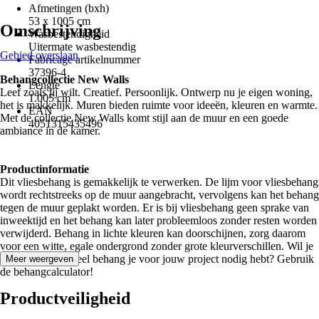
Afmetingen (bxh)
53 x 1005 cm
Omschrijving
Wasbestendigheid
Uitermate wasbestendig
Gebied overslaan
Fabricage artikelnummer
37396-4
Behangcollectie New Walls
Lengte
Leef zoals jij wilt. Creatief. Persoonlijk. Ontwerp nu je eigen woning,
1.005 cm
het is makkelijk. Muren bieden ruimte voor ideeën, kleuren en warmte.
EAN
Met de collectie New Walls komt stijl aan de muur en een goede
4051315435496
ambiance in de kamer.
Productinformatie
Dit vliesbehang is gemakkelijk te verwerken. De lijm voor vliesbehang
wordt rechtstreeks op de muur aangebracht, vervolgens kan het behang
tegen de muur geplakt worden. Er is bij vliesbehang geen sprake van
inweektijd en het behang kan later probleemloos zonder resten worden
verwijderd. Behang in lichte kleuren kan doorschijnen, zorg daarom
voor een witte, egale ondergrond zonder grote kleurverschillen. Wil je
berekenen, hoe veel behang je voor jouw project nodig hebt? Gebruik
Meer weergeven
de behangcalculator!
Productveiligheid