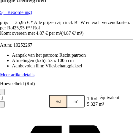
jungle crème/groen
5
(1 Beoordeling)
prijs — 25,95 € * Alle prijzen zijn incl. BTW en excl. verzendkosten.
per Rol
25,95 €
*
/
Rol
Komt overeen met 4,87 € per m²
(
4,87 €
/
m²
)
Art.nr.
10252267
Aanpak van het patroon
:
Recht patroon
Afmetingen (bxh)
:
53 x 1005 cm
Aanbevolen lijm
:
Vliesbehangplaksel
Meer artikeldetails
Hoeveelheid (Rol)
équivalent
1 Rol
Rol
m²
5,327 m²