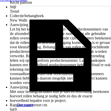
Recht patroon
Stijl
Trend
Collectie/behangboek
New Walls
Aanwijzing bij productienummer
Let bij het kopen altijd op de artikel- en productienummers van
de afzonderlijk behangrollen. Deze moeten met alle gebruikte
rollen overeenstemmen. Verschillende cijfers of letters betekenen
dat de rollen niet uit dezelfde drukgang komen. Dan is er gevaar
voor kleurafwijking. Behangbanen van rollen met verschillende
productienummers mogen niet op hetzelfde oppervlak worden
verwerkt. Bij de verkoop in de vestigingen en bij verzending
letten wij op een uniform productienummer. Latere aankopen
kunnen een verschillend productienummer hebben. Houd er ook
rekening mee dat de in de vestigingen aangegeven
voorraadhoeveelheden ook verschillende productienummers
kunnen hebben en daarom mogelijk niet in één project kunnen
worden verwerkt.
Aanwijzing voor materiaalbenodigdheden
Met onze behangcalculator kun je snel en eenvoudig berekenen
hoeveel rollen behang je nodig hebt en dus de exacte
hoeveelheid bepalen voor je project.
Rapport maat/verzet cm
Document
64/0