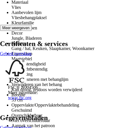
Materiaal
Vlies
Aanbevolen lijm
Vliesbehangplaksel
Kleurfamilie
Crème, Groen
Meer weergeven
Decor
Jungle, Bladeren
Certificaten & services
Ruimtes
Gang / hal, Keuken, Slaapkamer, Woonkamer
Gebied overslaan
Eigenschap
Maatstabiel
Lichtbestendigheid
Goed lichtbestendig
Verwerking
Wand insmeren met behanglijm
Verwijderen van het behang
FSC® N004506
Kan droog, restloos worden verwijderd
Meer informatie:
Breedte
www.fsc.org
53 cm
Oppervlakte/Oppervlaktebehandeling
Geschuimd
Overschilderbaar
Gegevensbladen
Niet overschilderbaar
Aanpak van het patroon
Gebied overslaan